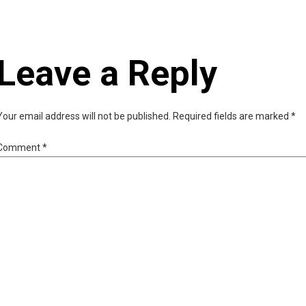
Leave a Reply
Your email address will not be published.
Required fields are marked
*
Comment
*