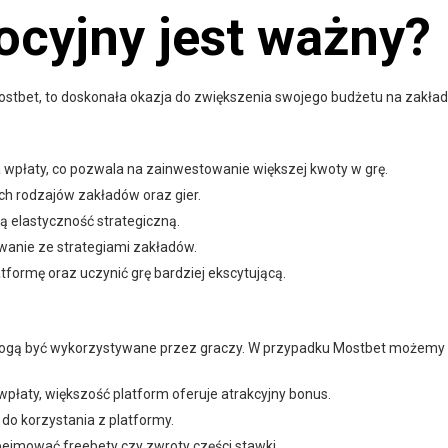
cyjny jest ważny?
stbet, to doskonała okazja do zwiększenia swojego budżetu na zakłady
 wpłaty, co pozwala na zainwestowanie większej kwoty w grę.
h rodzajów zakładów oraz gier.
 elastyczność strategiczną.
wanie ze strategiami zakładów.
ormę oraz uczynić grę bardziej ekscytującą.
 mogą być wykorzystywane przez graczy. W przypadku Mostbet możemy 
wpłaty, większość platform oferuje atrakcyjny bonus.
do korzystania z platformy.
bejmować freebety czy zwroty części stawki.