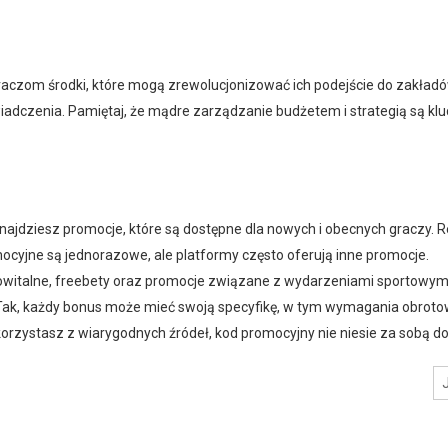
raczom środki, które mogą zrewolucjonizować ich podejście do zakładó
adczenia. Pamiętaj, że mądre zarządzanie budżetem i strategią są kl
najdziesz promocje, które są dostępne dla nowych i obecnych graczy. 
ocyjne są jednorazowe, ale platformy często oferują inne promocje.
owitalne, freebety oraz promocje związane z wydarzeniami sportowym
ak, każdy bonus może mieć swoją specyfikę, w tym wymagania obrotow
i korzystasz z wiarygodnych źródeł, kod promocyjny nie niesie za sobą 