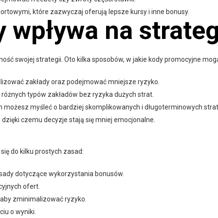
towymi, które zazwyczaj oferują lepsze kursy i inne bonusy.
 wpływa na strateg
ość swojej strategii. Oto kilka sposobów, w jakie kody promocyjne mo
lizować zakłady oraz podejmować mniejsze ryzyko.
różnych typów zakładów bez ryzyka dużych strat.
 możesz myśleć o bardziej skomplikowanych i długoterminowych strat
 dzięki czemu decyzje stają się mniej emocjonalne.
ę do kilku prostych zasad:
asady dotyczące wykorzystania bonusów.
yjnych ofert.
 aby zminimalizować ryzyko.
iu o wyniki.