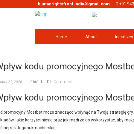
humanrightsfront.india@gmail.com
+91 943
Home
About
Initiatives
pływ kodu promocyjnego Mostbet 
0 Comment
April 21, 2026
hrf
pływ kodu promocyjnego Mostbet 
d promocyjny Mostbet może znacząco wpłynąć na Twoją strategię gry, 
kładów, jakie korzyści niesie oraz jak mądrze go wykorzystać, aby m
ólnej strategii bukmacherskiej.