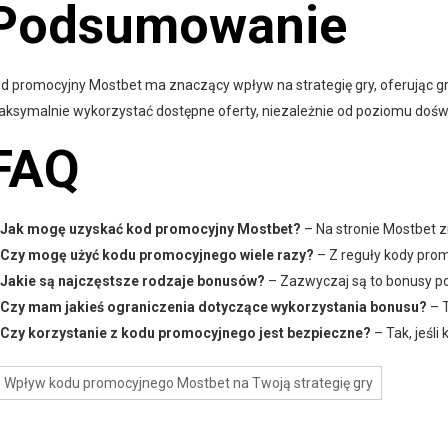
Podsumowanie
d promocyjny Mostbet ma znaczący wpływ na strategię gry, oferując g
ksymalnie wykorzystać dostępne oferty, niezależnie od poziomu doświ
FAQ
Jak mogę uzyskać kod promocyjny Mostbet?
– Na stronie Mostbet z
Czy mogę użyć kodu promocyjnego wiele razy?
– Z reguły kody prom
Jakie są najczęstsze rodzaje bonusów?
– Zazwyczaj są to bonusy p
Czy mam jakieś ograniczenia dotyczące wykorzystania bonusu?
– T
Czy korzystanie z kodu promocyjnego jest bezpieczne?
– Tak, jeśl
« Wpływ kodu promocyjnego Mostbet na Twoją strategię gry