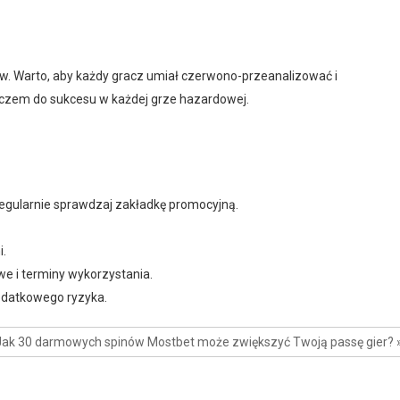
w. Warto, aby każdy gracz umiał czerwono-przeanalizować i
uczem do sukcesu w każdej grze hazardowej.
Regularnie sprawdzaj zakładkę promocyjną.
i.
e i terminy wykorzystania.
dodatkowego ryzyka.
Jak 30 darmowych spinów Mostbet może zwiększyć Twoją passę gier? 