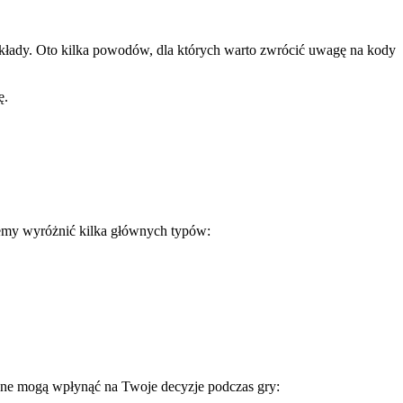
akłady. Oto kilka powodów, dla których warto zwrócić uwagę na kody
ę.
żemy wyróżnić kilka głównych typów:
yjne mogą wpłynąć na Twoje decyzje podczas gry: