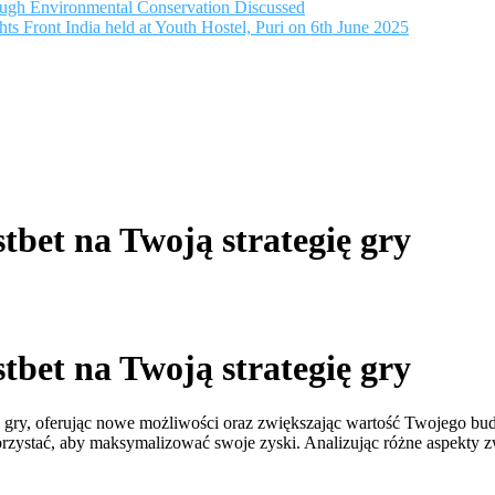
ugh Environmental Conservation Discussed
 Front India held at Youth Hostel, Puri on 6th June 2025
et na Twoją strategię gry
et na Twoją strategię gry
gry, oferując nowe możliwości oraz zwiększając wartość Twojego bud
korzystać, aby maksymalizować swoje zyski. Analizując różne aspekty 