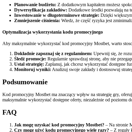
Planowanie budżetu:
Z dodatkowym kapitałem możesz spokoj
Dywersyfikacja zakładów:
Dodatkowe środki pozwalają na te
Inwestowanie w długoterminowe strategie:
Dzięki większym 
Zmniejszenie ciśnienia:
Wiedz, że część ryzyka jest zminimali
Optymalizacja wykorzystania kodu promocyjnego
Aby maksymalnie wykorzystać kod promocyjny Mostbet, warto stosow
Dokładnie zapoznaj się z regulaminem:
Upewnij się, że roz
Śledź promocje:
Regularnie sprawdzaj stronę, aby nie przegapi
Ustal strategię:
Zaplanuj, jak chcesz wykorzystać dostępne fu
Monitoruj wyniki:
Analizuj swoje zakłady i dostosowuj strate
Podsumowanie
Kod promocyjny Mostbet ma znaczący wpływ na strategię gry, oferuj
maksymalnie wykorzystać dostępne oferty, niezależnie od poziomu do
FAQ
Jak mogę uzyskać kod promocyjny Mostbet?
– Na stronie M
Czy mogę użyć kodu promocyjnego wiele razy?
– Z reguły 