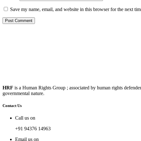
Save my name, email, and website in this browser for the next ti
HRF
is a Human Rights Group ; associated by human rights defenders, 
governmental nature.
Contact Us
Call us on
+91 94376 14963
Email us on