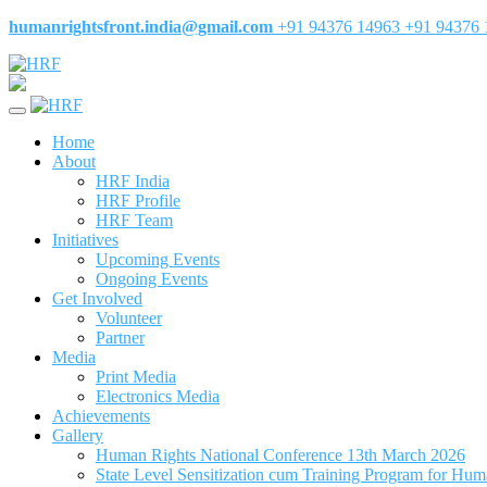
humanrightsfront.india@gmail.com
+91 94376 14963
+91 94376 
Home
About
HRF India
HRF Profile
HRF Team
Initiatives
Upcoming Events
Ongoing Events
Get Involved
Volunteer
Partner
Media
Print Media
Electronics Media
Achievements
Gallery
Human Rights National Conference 13th March 2026
State Level Sensitization cum Training Program for Hu