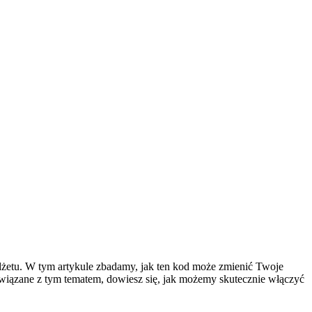
żetu. W tym artykule zbadamy, jak ten kod może zmienić Twoje
związane z tym tematem, dowiesz się, jak możemy skutecznie włączyć