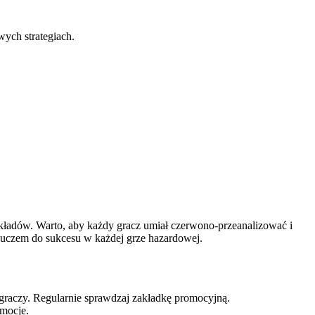
ych strategiach.
kładów. Warto, aby każdy gracz umiał czerwono-przeanalizować i
kluczem do sukcesu w każdej grze hazardowej.
 graczy. Regularnie sprawdzaj zakładkę promocyjną.
omocje.