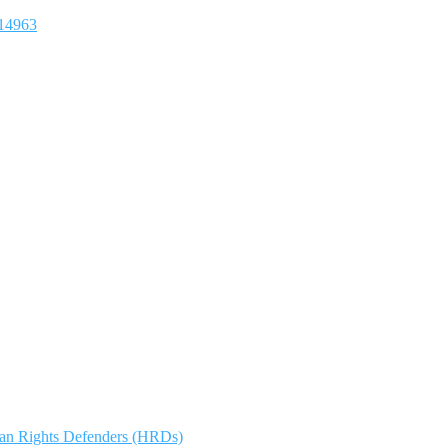
14963
man Rights Defenders (HRDs)