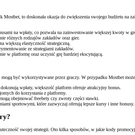
k Mostbet, to doskonała okazja do zwiększenia swojego budżetu na z
nusami na wpłaty, co pozwala na zainwestowanie większej kwoty w gr
ie różnych rodzajów zakładów oraz gier.
a większą elastyczność strategiczną.
rymentowanie ze strategiami zakładów.
w platformę oraz uczynić grę bardziej ekscytującą.
tóre mogą być wykorzystywane przez graczy. W przypadku Mostbet mo
dokonują wpłaty, większość platform oferuje atrakcyjny bonus.
jomych do korzystania z platformy.
 mogą obejmować freebety czy zwroty części stawki.
ami sportowymi, które zazwyczaj oferują lepsze kursy i inne bonusy.
gry?
teczność swojej strategii. Oto kilka sposobów, w jakie kody promoc