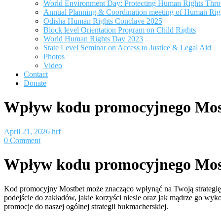
World Environment Day: Protecting Human Rights Thro
Annual Planning & Coordination meeting of Human Rights
Odisha Human Rights Conclave 2025
Block level Orientation Program on Child Rights
World Human Rights Day 2023
State Level Seminar on Access to Justice & Legal Aid
Photos
Video
Contact
Donate
Wpływ kodu promocyjnego Mostb
April 21, 2026
hrf
0 Comment
Wpływ kodu promocyjnego Mostb
Kod promocyjny Mostbet może znacząco wpłynąć na Twoją strategię 
podejście do zakładów, jakie korzyści niesie oraz jak mądrze go wy
promocje do naszej ogólnej strategii bukmacherskiej.