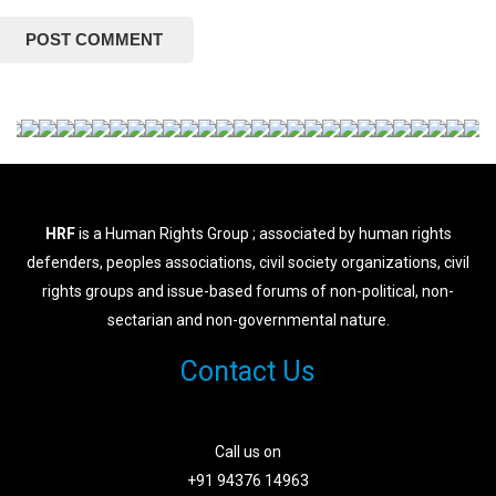
HRF
is a Human Rights Group ; associated by human rights
defenders, peoples associations, civil society organizations, civil
rights groups and issue-based forums of non-political, non-
sectarian and non-governmental nature.
Contact Us
Call us on
+91 94376 14963