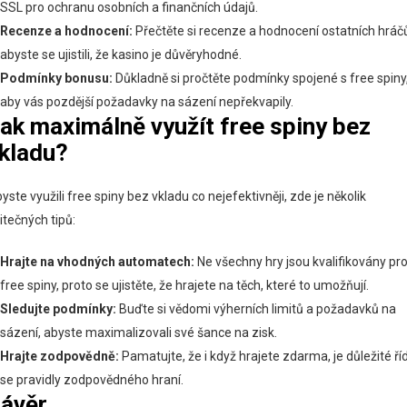
SSL pro ochranu osobních a finančních údajů.
Recenze a hodnocení:
Přečtěte si recenze a hodnocení ostatních hráč
abyste se ujistili, že kasino je důvěryhodné.
Podmínky bonusu:
Důkladně si pročtěte podmínky spojené s free spiny
aby vás pozdější požadavky na sázení nepřekvapily.
ak maximálně využít free spiny bez
kladu?
yste využili free spiny bez vkladu co nejefektivněji, zde je několik
itečných tipů:
Hrajte na vhodných automatech:
Ne všechny hry jsou kvalifikovány pr
free spiny, proto se ujistěte, že hrajete na těch, které to umožňují.
Sledujte podmínky:
Buďte si vědomi výherních limitů a požadavků na
sázení, abyste maximalizovali své šance na zisk.
Hrajte zodpovědně:
Pamatujte, že i když hrajete zdarma, je důležité říd
se pravidly zodpovědného hraní.
ávěr