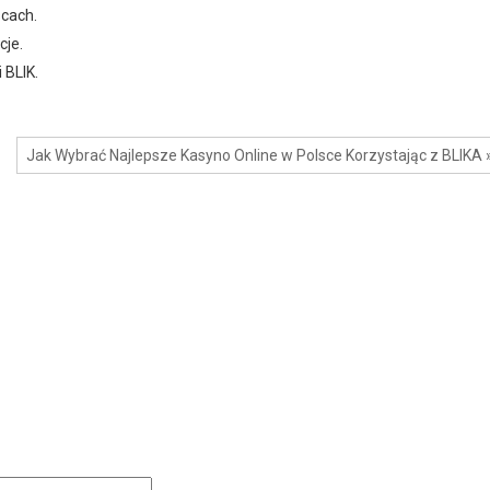
scach.
cje.
 BLIK.
Jak Wybrać Najlepsze Kasyno Online w Polsce Korzystając z BLIKA 