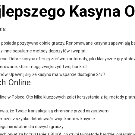
jlepszego Kasyna O
ia:
zy posiada pozytywne opinie graczy. Renomowane kasyna zapewniają be
raz inne popularne metody depozytów i wypłat.
ie. Dobre kasyna oferują zarówno automaty, jak i klasyczne gry stoło
ferowane, które mogą zwiększyć Twój bankroll.
emów. Upewnij się, że kasyno ma wsparcie dostępne 24/7.
h Online
ne w Polsce. Oto kilka kluczowych zalet korzystania z tej metody płatn
wia, że Twoje transakcje są chronione przed oszustwami.
 możesz szybko doładować swoje konto w kasynie.
ególnie istotne dla nowych graczy.
ch opłat za korzystanie z BLIKA, co czyni tę metodę bardziej opłacalną