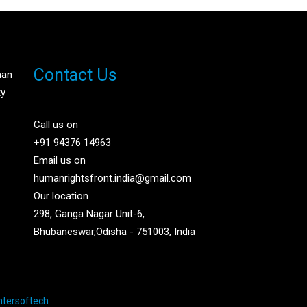
Contact Us
man
ty
Call us on
+91 94376 14963
Email us on
humanrightsfront.india@gmail.com
Our location
298, Ganga Nagar Unit-6,
Bhubaneswar,Odisha - 751003, India
ntersoftech