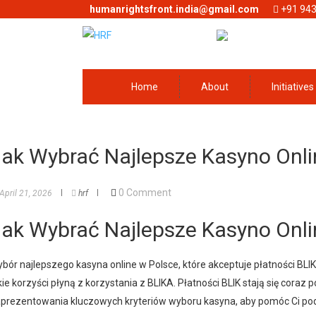
humanrightsfront.india@gmail.com
+91 943
Home
About
Initiatives
ak Wybrać Najlepsze Kasyno Onli
0 Comment
April 21, 2026
hrf
ak Wybrać Najlepsze Kasyno Onli
bór najlepszego kasyna online w Polsce, które akceptuje płatności B
kie korzyści płyną z korzystania z BLIKA. Płatności BLIK stają się cora
prezentowania kluczowych kryteriów wyboru kasyna, aby pomóc Ci po