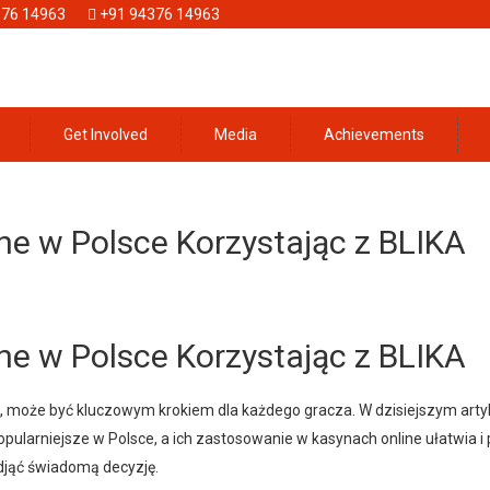
76 14963
+91 94376 14963
Get Involved
Media
Achievements
ne w Polsce Korzystając z BLIKA
ne w Polsce Korzystając z BLIKA
LIK, może być kluczowym krokiem dla każdego gracza. W dzisiejszym ar
z popularniejsze w Polsce, a ich zastosowanie w kasynach online ułatwia
djąć świadomą decyzję.