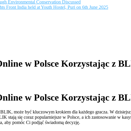
ugh Environmental Conservation Discussed
 Front India held at Youth Hostel, Puri on 6th June 2025
nline w Polsce Korzystając z B
nline w Polsce Korzystając z B
ści BLIK, może być kluczowym krokiem dla każdego gracza. W dzisiej
IK stają się coraz popularniejsze w Polsce, a ich zastosowanie w kasy
a, aby pomóc Ci podjąć świadomą decyzję.