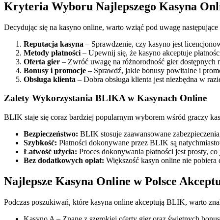
Kryteria Wyboru Najlepszego Kasyna Onl
Decydując się na kasyno online, warto wziąć pod uwagę następujące k
Reputacja kasyna
– Sprawdzenie, czy kasyno jest licencjon
Metody płatności
– Upewnij się, że kasyno akceptuje płatnoś
Oferta gier
– Zwróć uwagę na różnorodność gier dostępnych na 
Bonusy i promocje
– Sprawdź, jakie bonusy powitalne i prom
Obsługa klienta
– Dobra obsługa klienta jest niezbędna w raz
Zalety Wykorzystania BLIKA w Kasynach Online
BLIK staje się coraz bardziej popularnym wyborem wśród graczy kasyn
Bezpieczeństwo:
BLIK stosuje zaawansowane zabezpieczenia, 
Szybkość:
Płatności dokonywane przez BLIK są natychmiasto
Łatwość użycia:
Proces dokonywania płatności jest prosty, co 
Bez dodatkowych opłat:
Większość kasyn online nie pobiera 
Najlepsze Kasyna Online w Polsce Akcep
Podczas poszukiwań, które kasyna online akceptują BLIK, warto znal
Kasyno A – Znane z szerokiej oferty gier oraz świetnych bonu