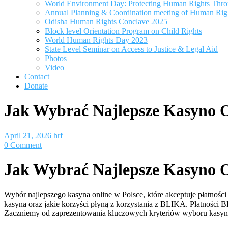
World Environment Day: Protecting Human Rights Thro
Annual Planning & Coordination meeting of Human Rights
Odisha Human Rights Conclave 2025
Block level Orientation Program on Child Rights
World Human Rights Day 2023
State Level Seminar on Access to Justice & Legal Aid
Photos
Video
Contact
Donate
Jak Wybrać Najlepsze Kasyno O
April 21, 2026
hrf
0 Comment
Jak Wybrać Najlepsze Kasyno O
Wybór najlepszego kasyna online w Polsce, które akceptuje płatno
kasyna oraz jakie korzyści płyną z korzystania z BLIKA. Płatności BL
Zaczniemy od zaprezentowania kluczowych kryteriów wyboru kasyn