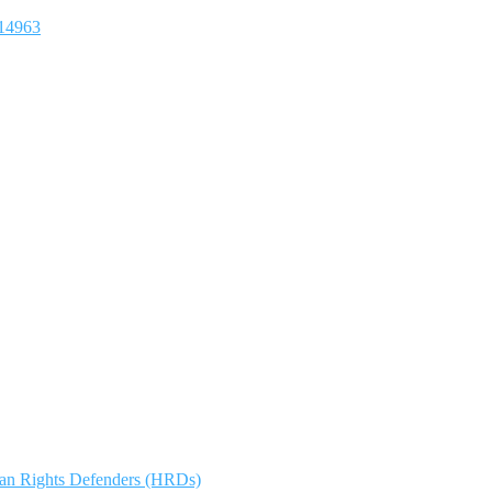
14963
man Rights Defenders (HRDs)