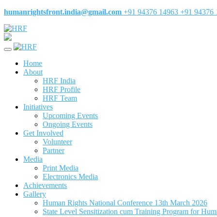
humanrightsfront.india@gmail.com
+91 94376 14963
+91 94376 
Home
About
HRF India
HRF Profile
HRF Team
Initiatives
Upcoming Events
Ongoing Events
Get Involved
Volunteer
Partner
Media
Print Media
Electronics Media
Achievements
Gallery
Human Rights National Conference 13th March 2026
State Level Sensitization cum Training Program for Hu