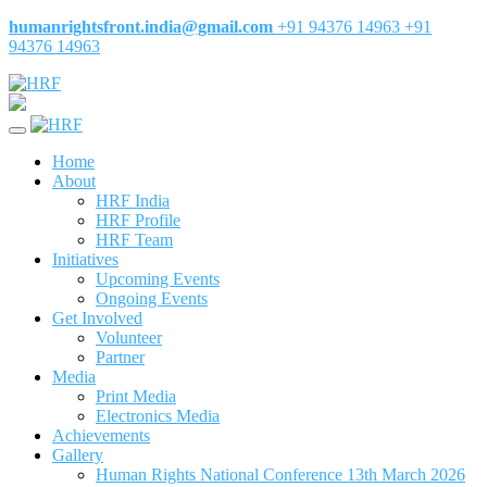
humanrightsfront.india@gmail.com
+91 94376 14963
+91
94376 14963
Home
About
HRF India
HRF Profile
HRF Team
Initiatives
Upcoming Events
Ongoing Events
Get Involved
Volunteer
Partner
Media
Print Media
Electronics Media
Achievements
Gallery
Human Rights National Conference 13th March 2026