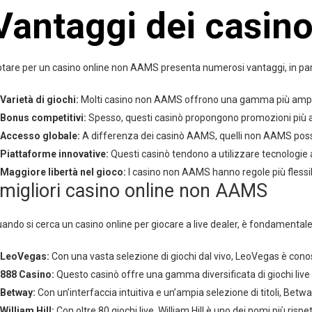
Vantaggi dei casino
tare per un casino online non AAMS presenta numerosi vantaggi, in partico
Varietà di giochi:
Molti casino non AAMS offrono una gamma più ampia di 
Bonus competitivi:
Spesso, questi casinò propongono promozioni più all
Accesso globale:
A differenza dei casinò AAMS, quelli non AAMS posson
Piattaforme innovative:
Questi casinò tendono a utilizzare tecnologie a
Maggiore libertà nel gioco:
I casino non AAMS hanno regole più flessibi
 migliori casino online non AAMS
ando si cerca un casino online per giocare a live dealer, è fondamentale sc
LeoVegas:
Con una vasta selezione di giochi dal vivo, LeoVegas è cono
888 Casino:
Questo casinò offre una gamma diversificata di giochi live e 
Betway:
Con un’interfaccia intuitiva e un’ampia selezione di titoli, Betwa
William Hill:
Con oltre 80 giochi live, William Hill è uno dei nomi più rispet