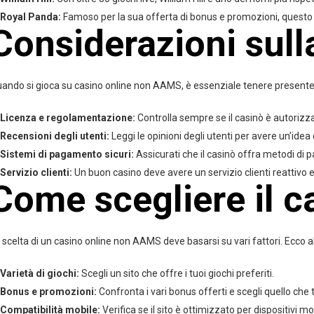
Royal Panda:
Famoso per la sua offerta di bonus e promozioni, questo 
Considerazioni sulla
ando si gioca su casino online non AAMS, è essenziale tenere presente al
Licenza e regolamentazione:
Controlla sempre se il casinò è autorizzato
Recensioni degli utenti:
Leggi le opinioni degli utenti per avere un’idea
Sistemi di pagamento sicuri:
Assicurati che il casinò offra metodi di p
Servizio clienti:
Un buon casino deve avere un servizio clienti reattivo e
Come scegliere il c
 scelta di un casino online non AAMS deve basarsi su vari fattori. Ecco a
Varietà di giochi:
Scegli un sito che offre i tuoi giochi preferiti.
Bonus e promozioni:
Confronta i vari bonus offerti e scegli quello che t
Compatibilità mobile:
Verifica se il sito è ottimizzato per dispositivi 