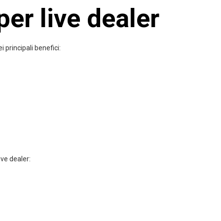
er live dealer
principali benefici:
ive dealer: