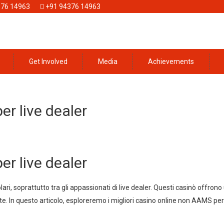
76 14963
+91 94376 14963
Get Involved
Media
Achievements
er live dealer
er live dealer
ri, soprattutto tra gli appassionati di live dealer. Questi casinò offron
lette. In questo articolo, esploreremo i migliori casino online non AAMS p