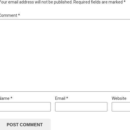
Your email address will not be published.
Required fields are marked
*
Comment
*
Name
*
Email
*
Website