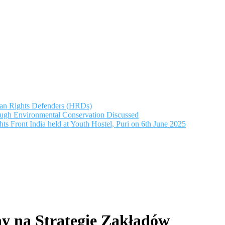
man Rights Defenders (HRDs)
ugh Environmental Conservation Discussed
 Front India held at Youth Hostel, Puri on 6th June 2025
 na Strategie Zakładów