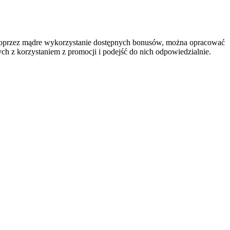
 Poprzez mądre wykorzystanie dostępnych bonusów, można opracować
h z korzystaniem z promocji i podejść do nich odpowiedzialnie.