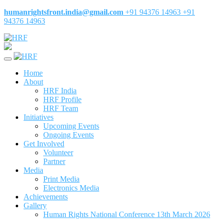
humanrightsfront.india@gmail.com
+91 94376 14963
+91
94376 14963
Home
About
HRF India
HRF Profile
HRF Team
Initiatives
Upcoming Events
Ongoing Events
Get Involved
Volunteer
Partner
Media
Print Media
Electronics Media
Achievements
Gallery
Human Rights National Conference 13th March 2026