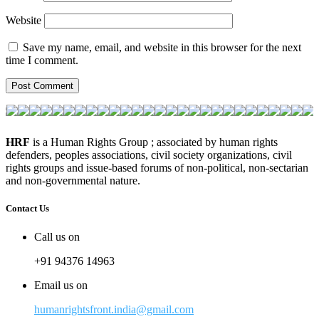
Website
Save my name, email, and website in this browser for the next
time I comment.
HRF
is a Human Rights Group ; associated by human rights
defenders, peoples associations, civil society organizations, civil
rights groups and issue-based forums of non-political, non-sectarian
and non-governmental nature.
Contact Us
Call us on
+91 94376 14963
Email us on
humanrightsfront.india@gmail.com