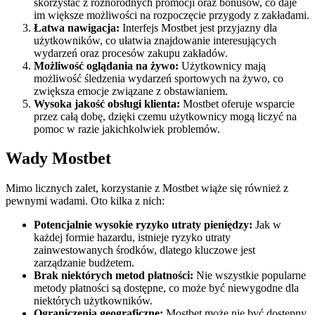
skorzystać z różnorodnych promocji oraz bonusów, co daje
im większe możliwości na rozpoczęcie przygody z zakładami.
Łatwa nawigacja:
Interfejs Mostbet jest przyjazny dla
użytkowników, co ułatwia znajdowanie interesujących
wydarzeń oraz procesów zakupu zakładów.
Możliwość oglądania na żywo:
Użytkownicy mają
możliwość śledzenia wydarzeń sportowych na żywo, co
zwiększa emocje związane z obstawianiem.
Wysoka jakość obsługi klienta:
Mostbet oferuje wsparcie
przez całą dobę, dzięki czemu użytkownicy mogą liczyć na
pomoc w razie jakichkolwiek problemów.
Wady Mostbet
Mimo licznych zalet, korzystanie z Mostbet wiąże się również z
pewnymi wadami. Oto kilka z nich:
Potencjalnie wysokie ryzyko utraty pieniędzy:
Jak w
każdej formie hazardu, istnieje ryzyko utraty
zainwestowanych środków, dlatego kluczowe jest
zarządzanie budżetem.
Brak niektórych metod płatności:
Nie wszystkie popularne
metody płatności są dostępne, co może być niewygodne dla
niektórych użytkowników.
Ograniczenia geograficzne:
Mostbet może nie być dostępny