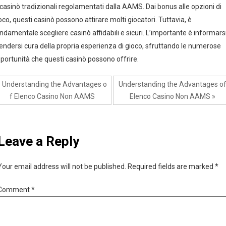
 casinò tradizionali regolamentati dalla AAMS. Dai bonus alle opzioni di
oco, questi casinò possono attirare molti giocatori. Tuttavia, è
ndamentale scegliere casinò affidabili e sicuri. L’importante è informars
endersi cura della propria esperienza di gioco, sfruttando le numerose
portunità che questi casinò possono offrire.
« Understanding the Advantages o
Understanding the Advantages o
f Elenco Casino Non AAMS
Elenco Casino Non AAMS »
Leave a Reply
Your email address will not be published.
Required fields are marked
*
Comment
*