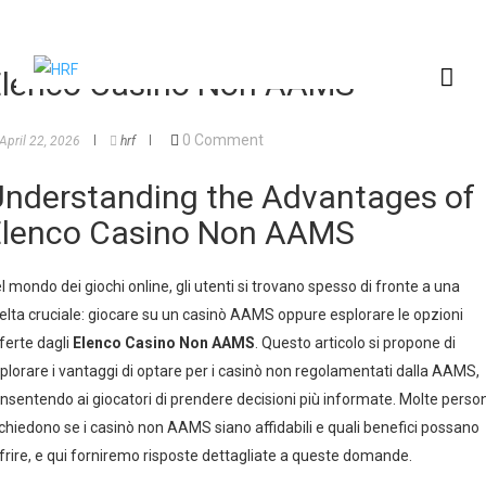
nderstanding the Advantages of
Elenco Casino Non AAMS
0 Comment
April 22, 2026
hrf
nderstanding the Advantages of
Elenco Casino Non AAMS
l mondo dei giochi online, gli utenti si trovano spesso di fronte a una
elta cruciale: giocare su un casinò AAMS oppure esplorare le opzioni
ferte dagli
Elenco Casino Non AAMS
. Questo articolo si propone di
plorare i vantaggi di optare per i casinò non regolamentati dalla AAMS,
nsentendo ai giocatori di prendere decisioni più informate. Molte perso
 chiedono se i casinò non AAMS siano affidabili e quali benefici possano
frire, e qui forniremo risposte dettagliate a queste domande.