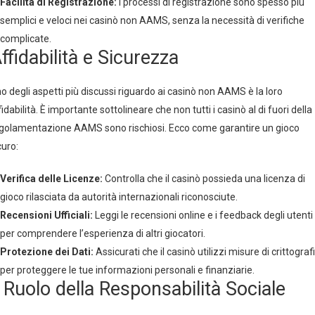
Facilità di Registrazione:
I processi di registrazione sono spesso più
semplici e veloci nei casinò non AAMS, senza la necessità di verifiche
complicate.
ffidabilità e Sicurezza
o degli aspetti più discussi riguardo ai casinò non AAMS è la loro
fidabilità. È importante sottolineare che non tutti i casinò al di fuori della
golamentazione AAMS sono rischiosi. Ecco come garantire un gioco
curo:
Verifica delle Licenze:
Controlla che il casinò possieda una licenza di
gioco rilasciata da autorità internazionali riconosciute.
Recensioni Ufficiali:
Leggi le recensioni online e i feedback degli utenti
per comprendere l’esperienza di altri giocatori.
Protezione dei Dati:
Assicurati che il casinò utilizzi misure di crittograf
per proteggere le tue informazioni personali e finanziarie.
l Ruolo della Responsabilità Sociale