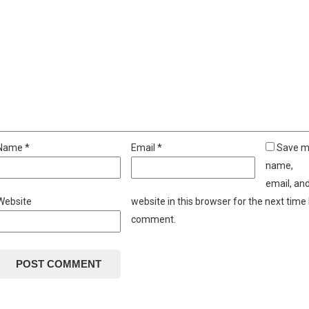
Name
*
Email
*
Save 
name,
email, an
Website
website in this browser for the next time 
comment.