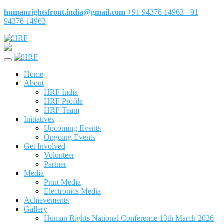
humanrightsfront.india@gmail.com
+91 94376 14963
+91
94376 14963
Home
About
HRF India
HRF Profile
HRF Team
Initiatives
Upcoming Events
Ongoing Events
Get Involved
Volunteer
Partner
Media
Print Media
Electronics Media
Achievements
Gallery
Human Rights National Conference 13th March 2026