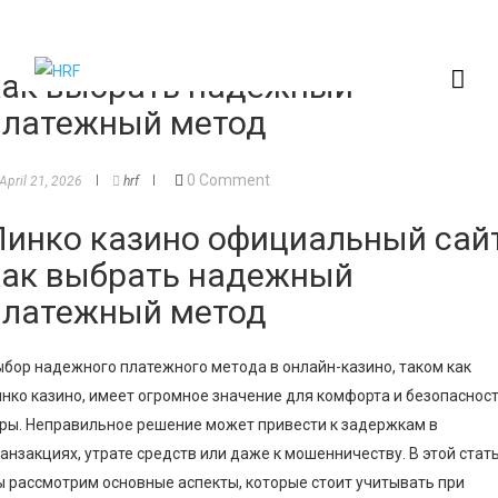
Пинко казино официальный сайт
как выбрать надежный
платежный метод
0 Comment
April 21, 2026
hrf
Пинко казино официальный сайт
как выбрать надежный
платежный метод
бор надежного платежного метода в онлайн-казино, таком как
нко казино, имеет огромное значение для комфорта и безопаснос
ры. Неправильное решение может привести к задержкам в
анзакциях, утрате средств или даже к мошенничеству. В этой стат
 рассмотрим основные аспекты, которые стоит учитывать при