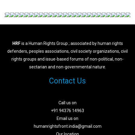
HRF
is a Human Rights Group ; associated by human rights
defenders, peoples associations, civil society organizations, civil
rights groups and issue-based forums of non-political, non-
sectarian and non-governmental nature.
Contact Us
Call us on
+91 94376 14963
Email us on
humanrightsfront.india@gmail.com
Our location