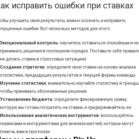
ак исправить ошибки при ставках
обы улучшить свои результаты, важно осознать и исправить
пущенные ошибки. Вот несколько методов для этого:
Эмоциональный контроль:
научитесь оставаться спокойным и не
принимать решения в поспешном порядке. Поставьте себе правил
не делать ставки в стрессовых ситуациях.
Создание стратегии:
определите свои ставки на основе анализа
статистики, предыдущих результатов и текущей формы команды.
Изучение статистики:
внимательно изучайте статистику и тренды
чтобы принимать обоснованные решения.
Установление бюджета:
определите фиксированную сумму,
которую вы готовы потратить на ставки, и придерживайтесь ее.
Использование аналитических инструментов:
воспользуйтесь
сервисами и инструментами для анализа матчей, которые могут
помочь вам в прогнозах.