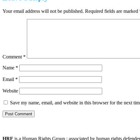
Your email address will not be published.
Required fields are marked
Comment
*
Name
*
Email
*
Website
Save my name, email, and website in this browser for the next ti
HRF
is a Human Rights Group ; associated by human rights defenders, 