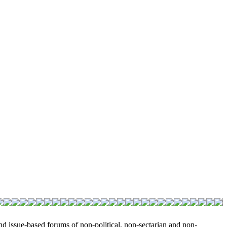
nd issue-based forums of non-political, non-sectarian and non-