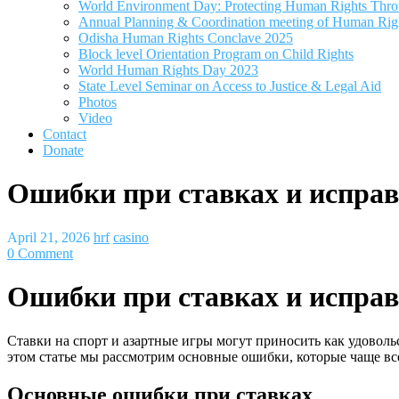
World Environment Day: Protecting Human Rights Thro
Annual Planning & Coordination meeting of Human Rights
Odisha Human Rights Conclave 2025
Block level Orientation Program on Child Rights
World Human Rights Day 2023
State Level Seminar on Access to Justice & Legal Aid
Photos
Video
Contact
Donate
Ошибки при ставках и исправ
April 21, 2026
hrf
casino
0 Comment
Ошибки при ставках и исправ
Ставки на спорт и азартные игры могут приносить как удово
этом статье мы рассмотрим основные ошибки, которые чаще вс
Основные ошибки при ставках