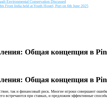
ugh Environmental Conservation Discussed
 Front India held at Youth Hostel, Puri on 6th June 2025
ления: Общая концепция в Pi
ления: Общая концепция в Pi
льствие, так и финансовый риск. Многие игроки совершают ошиб
его встречаются при ставках, и предложим эффективные способы