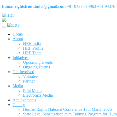
humanrightsfront.india@gmail.com
+91 94376 14963
+91 94376 
Home
About
HRF India
HRF Profile
HRF Team
Initiatives
Upcoming Events
Ongoing Events
Get Involved
Volunteer
Partner
Media
Print Media
Electronics Media
Achievements
Gallery
Human Rights National Conference 13th March 2026
State Level Sensitization cum Training Program for Hu