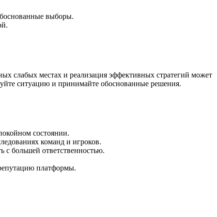
 обоснованные выборы.
ой.
нных слабых местах и реализация эффективных стратегий может
ируйте ситуацию и принимайте обоснованные решения.
спокойном состоянии.
следованиях команд и игроков.
ть с большей ответственностью.
 репутацию платформы.