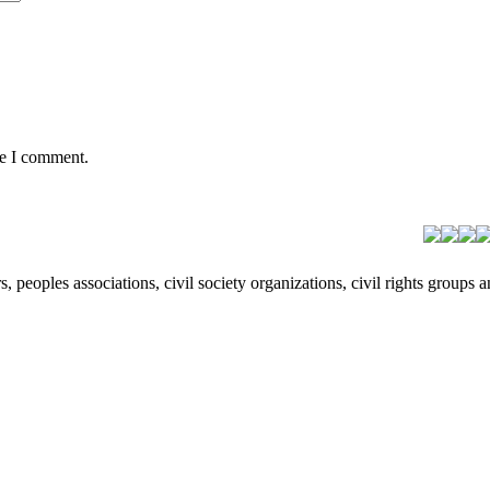
me I comment.
peoples associations, civil society organizations, civil rights groups a