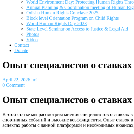
World Environment Day: Protecting Human Rights Thro
Annual Planning & Coordination meeting of Human Rights
Odisha Human Rights Conclave 2025
Block level Orientation Program on Child Rights
World Human Rights Day 2023
State Level Seminar on Access to Justice & Legal Aid
Photos
Video
Contact
Donate
Опыт специалистов о ставках
April 22, 2026
hrf
0 Comment
Опыт специалистов о ставках
В этой статье мы рассмотрим мнения специалистов о ставках 
спортивных событий и высокие коэффициенты. Опыт ставок в э
аспектах работы с данной платформой и необходимых нюансах,