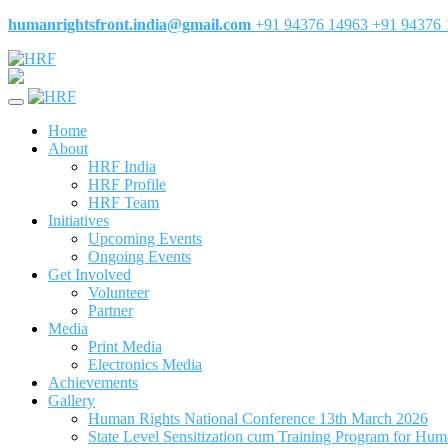
humanrightsfront.india@gmail.com
+91 94376 14963
+91 94376 
Home
About
HRF India
HRF Profile
HRF Team
Initiatives
Upcoming Events
Ongoing Events
Get Involved
Volunteer
Partner
Media
Print Media
Electronics Media
Achievements
Gallery
Human Rights National Conference 13th March 2026
State Level Sensitization cum Training Program for Hu