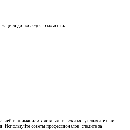
итуацией до последнего момента.
егией и вниманием к деталям, игроки могут значительно
ти. Используйте советы профессионалов, следите за