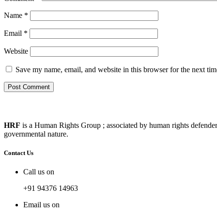
Name
*
Email
*
Website
Save my name, email, and website in this browser for the next ti
HRF
is a Human Rights Group ; associated by human rights defenders, 
governmental nature.
Contact Us
Call us on
+91 94376 14963
Email us on