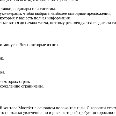
-ставки, ординары или системы.
укмекерами, чтобы выбрать наиболее выгодные предложения.
 которых у вас есть полная информация.
меняться до начала матча, поэтому рекомендуется следить за с
и минусы. Вот некоторые из них:
ок.
ка.
некоторых стран.
к сожалению ограничены.
ой конторе Мостбет в основном положительный. С хорошей страт
то не только увлечение, но и риск, который требует осторожнос