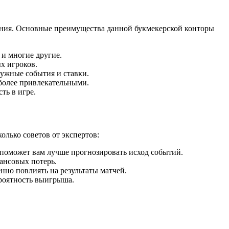
ания. Основные преимущества данной букмекерской конторы
 и многие другие.
х игроков.
ужные события и ставки.
 более привлекательными.
ть в игре.
лько советов от экспертов:
 поможет вам лучше прогнозировать исход событий.
ансовых потерь.
нно повлиять на результаты матчей.
ероятность выигрыша.