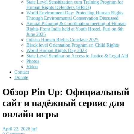
State Level Sensitization cum Training Program for
Human Rights Defenders (HRDs)
World Environment Day: Protecting Human Rights
Through Environmental Conservation Discussed
Annual Planning & Coordination meeting of Human
Rights Front India held at Youth Hostel, Puri on 6th
June 2025
Odisha Human Rights Conclave 2025
Block level Orientation Program on Child Rights
World Human Rights Day 2023
State Level Seminar on Access to Justice & Legal Aid
Photos
Video
Contact
Donate
Обзор Pin Up: Официальный
сайт и надёжный сервис для
онлайн игры
April 22, 2026
hrf