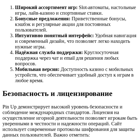
Широкий ассортимент игр:
Slot-автоматы, настольные
игры, лайв-казино и спортивные ставки.
Бонусные предложения:
Приветственные бонусы,
кэшбэк и регулярные акции для постоянных
пользователей.
Интуитивно понятный интерфейс:
Удобная навигация
и современный дизайн, что позволяет легко находить
нужные игры.
Надёжная служба поддержки:
Круглосуточная
поддержка через чат и email для решения любых
вопросов.
Мобильная версия:
Доступность казино с мобильных
устройств, что обеспечивает удобный доступ к играм в
любое время.
Безопасность и лицензирование
Pin Up демонстрирует высокий уровень безопасности и
соблюдение международных стандартов. Лицензия на
осуществление игорной деятельности позволяет игрокам быть
уверенными в честности и надежности операций. Сайт
использует современные протоколы шифрования для защиты
данных пользователей. Важно отметить: