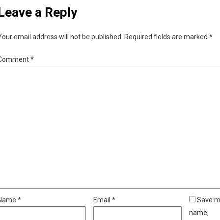
Leave a Reply
Your email address will not be published.
Required fields are marked
*
Comment
*
Name
*
Email
*
Save 
name,