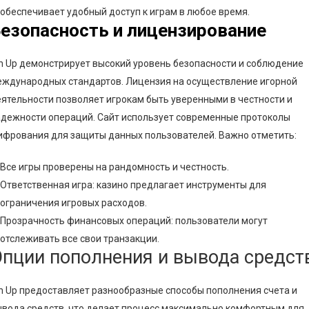
обеспечивает удобный доступ к играм в любое время.
езопасность и лицензирование
n Up демонстрирует высокий уровень безопасности и соблюдение
еждународных стандартов. Лицензия на осуществление игорной
ятельности позволяет игрокам быть уверенными в честности и
адежности операций. Сайт использует современные протоколы
ифрования для защиты данных пользователей. Важно отметить:
Все игры проверены на рандомность и честность.
Ответственная игра: казино предлагает инструменты для
ограничения игровых расходов.
Прозрачность финансовых операций: пользователи могут
отслеживать все свои транзакции.
пции пополнения и вывода средст
n Up предоставляет разнообразные способы пополнения счета и
вода средств, что делает процесс максимально комфортным для