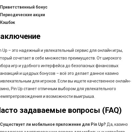
Приветственный бонус
Периодические акции
Кэшбэк
Заключение
n Up – это надежный и увлекательный сервис для онлайн игры,
торый сочетает в себе множество преимуществ. От широкого
бора игр и удобного интерфейса до безопасных фінансовых
анзакций и щедрых бонусов – всё это делает данное казино
ивлекательным для игроков. Если вы ищете качественное онлайн-
зино, Pin Up станет отличным выбором для увлекательного
ремяпрепровождения и возможности выигрыша.
асто задаваемые вопросы (FAQ)
Существует ли мобильное приложение для Pin Up?
Да, казино
предлагает адаптированную версию для мобильных устройств.