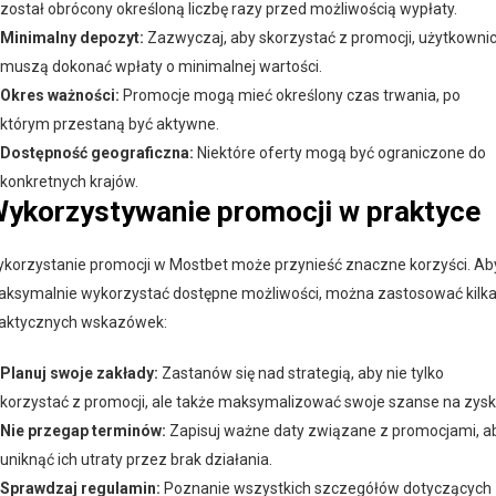
został obrócony określoną liczbę razy przed możliwością wypłaty.
Minimalny depozyt:
Zazwyczaj, aby skorzystać z promocji, użytkowni
muszą dokonać wpłaty o minimalnej wartości.
Okres ważności:
Promocje mogą mieć określony czas trwania, po
którym przestaną być aktywne.
Dostępność geograficzna:
Niektóre oferty mogą być ograniczone do
konkretnych krajów.
ykorzystywanie promocji w praktyce
korzystanie promocji w Mostbet może przynieść znaczne korzyści. Ab
ksymalnie wykorzystać dostępne możliwości, można zastosować kilk
aktycznych wskazówek:
Planuj swoje zakłady:
Zastanów się nad strategią, aby nie tylko
korzystać z promocji, ale także maksymalizować swoje szanse na zysk
Nie przegap terminów:
Zapisuj ważne daty związane z promocjami, a
uniknąć ich utraty przez brak działania.
Sprawdzaj regulamin:
Poznanie wszystkich szczegółów dotyczących