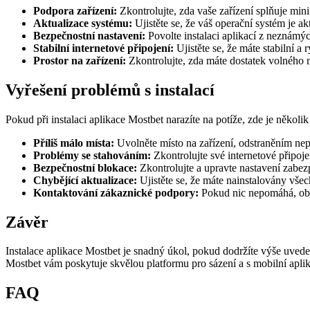
Podpora zařízení:
Zkontrolujte, zda vaše zařízení splňuje mini
Aktualizace systému:
Ujistěte se, že váš operační systém je ak
Bezpečnostní nastavení:
Povolte instalaci aplikací z neznámýc
Stabilní internetové připojení:
Ujistěte se, že máte stabilní a 
Prostor na zařízení:
Zkontrolujte, zda máte dostatek volného mí
Vyřešení problémů s instalací
Pokud při instalaci aplikace Mostbet narazíte na potíže, zde je někol
Příliš málo místa:
Uvolněte místo na zařízení, odstraněním ne
Problémy se stahováním:
Zkontrolujte své internetové připoje
Bezpečnostní blokace:
Zkontrolujte a upravte nastavení zabez
Chybějící aktualizace:
Ujistěte se, že máte nainstalovány vše
Kontaktování zákaznické podpory:
Pokud nic nepomáhá, obr
Závěr
Instalace aplikace Mostbet je snadný úkol, pokud dodržíte výše uveden
Mostbet vám poskytuje skvělou platformu pro sázení a s mobilní aplik
FAQ