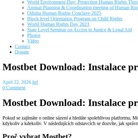
World Environment Day: Protecting Human Rights Thro
Annual Planning & Coordination meeting of Human Rights
Odisha Human Rights Conclave 2025
Block level Orientation Program on Child Rights
World Human Rights Day 2023
State Level Seminar on Access to Justice & Legal Aid
Photos
Video
Contact
Donate
Mostbet Download: Instalace pr
April 22, 2026
hrf
0 Comment
Mostbet Download: Instalace pr
Pokud se zajímáte o online sázení a hledáte spolehlivou platformu, Mo
kdykoliv a kdekoliv. V následujících odstavcích se dozvíte, jak sprá
Proč vybrat Mostbet?