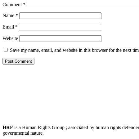
Comment
*
Name
*
Email
*
Website
Save my name, email, and website in this browser for the next ti
HRF
is a Human Rights Group ; associated by human rights defenders, 
governmental nature.