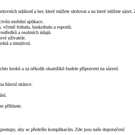
rtovních událostí a her, které můžete sledovat a na které můžete sázet.
ctvím mobilní aplikace.
, včetně fotbalu, basketbalu a esportů.
rostředků a osobních údajů.
ové uživatele.
lná a intuitivní.
chto kroků a za několik okamžiků budete připraveni na sázení:
na hlavní stránce.
ání.
se přihlaste.
é postupy, aby se předešlo komplikacím. Zde jsou naše doporučení: