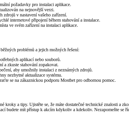
mální požadavky pro instalaci aplikace.
tualizován na nejnovější verzi.
h zdrojů v nastavení vašeho zařízení.
rychlé internetové připojení během stahování a instalace.
sta ve svém zařízení na instalaci aplikace.
ik běžných problémů a jejich možných řešení:
potřebných aplikací nebo souborů.
ní a zkuste stahování zopakovat.
pečení, aby umožnily instalaci z neznámých zdrojů.
chny nezbytné aktualizace systému.
aťte se na zákaznickou podporu Mostbet pro odbornou pomoc.
é kroky a tipy. Ujistěte se, že máte dostatečné technické znalosti a z
ací budete mít přístup k akcím kdykoliv a kdekoliv. Nezapomeňte se říd