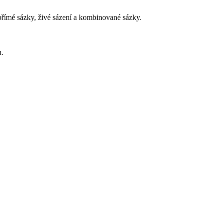
 přímé sázky, živé sázení a kombinované sázky.
u.