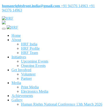
humanrightsfront.india@gmail.com
+91 94376 14963
+91
94376 14963
Home
About
HRF India
HRF Profile
HRF Team
Initiatives
Upcoming Events
Ongoing Events
Get Involved
Volunteer
Partner
Media
Print Media
Electronics Media
Achievements
Gallery
Human Rights National Conference 13th March 2026