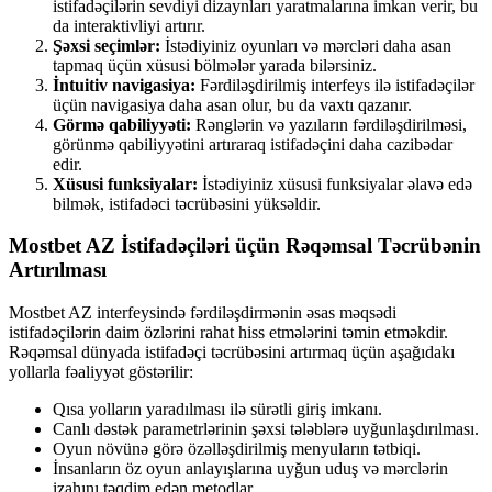
istifadəçilərin sevdiyi dizaynları yaratmalarına imkan verir, bu
da interaktivliyi artırır.
Şəxsi seçimlər:
İstədiyiniz oyunları və mərcləri daha asan
tapmaq üçün xüsusi bölmələr yarada bilərsiniz.
İntuitiv navigasiya:
Fərdiləşdirilmiş interfeys ilə istifadəçilər
üçün navigasiya daha asan olur, bu da vaxtı qazanır.
Görmə qabiliyyəti:
Rənglərin və yazıların fərdiləşdirilməsi,
görünmə qabiliyyətini artıraraq istifadəçini daha cazibədar
edir.
Xüsusi funksiyalar:
İstədiyiniz xüsusi funksiyalar əlavə edə
bilmək, istifadəci təcrübəsini yüksəldir.
Mostbet AZ İstifadəçiləri üçün Rəqəmsal Təcrübənin
Artırılması
Mostbet AZ interfeysində fərdiləşdirmənin əsas məqsədi
istifadəçilərin daim özlərini rahat hiss etmələrini təmin etməkdir.
Rəqəmsal dünyada istifadəçi təcrübəsini artırmaq üçün aşağıdakı
yollarla fəaliyyət göstərilir:
Qısa yolların yaradılması ilə sürətli giriş imkanı.
Canlı dəstək parametrlərinin şəxsi tələblərə uyğunlaşdırılması.
Oyun növünə görə özəlləşdirilmiş menyuların tətbiqi.
İnsanların öz oyun anlayışlarına uyğun uduş və mərclərin
izahını təqdim edən metodlar.