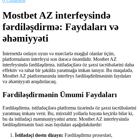
0 Comment
Mostbet AZ interfeysində
fərdiləşdirmə: Faydaları və
əhəmiyyəti
İnternetdə onlayn oyun və mərclərlə məşğul olanlar üçün,
platformaların interfeysi son dərəcə önəmlidir. Mostbet AZ
interfeysində fərdiləşdirmə, istifadəçilərə öz şəxsi təcrübələrini daha
effektiv və rahat bir şəkildə yaratmağa imkan tanıyır. Bu məqalədə,
Mostbet AZ platformasında interfeys fərdiləşdirilməsinin faydaları
və əhəmiyyəti araşdırılacaq.
Fərdiləşdirmənin Ümumi Faydaları
Fərdiləşdirmə, istifadəçilərə platforma üzərində öz şəxsi təcrübələrini
yaratmaq imkanı verir. Bu, müxtəlif yollarla həyata keçirilə bilər ki,
bu da istifadəçi məmnuniyyətini artırır. Mostbet AZ interfeysində
fərdiləşdirmənin bəzi əsas faydaları aşağıdakılardır:
İstifadəçi dostu dizayn:
Fərdiləşdirmə prosesləri,