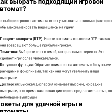
ак выбрать подходящий игровой
втомат?
и выборе игрового автомата стоит учитывать несколько факторов
обы максимизировать ваши шансы на удачу:
Процент возврата (RTP):
Ищите автоматы с высоким RTP, так как
они возвращают больше прибыли игрокам.
Тематика:
Выберите слот с темой, которая вам интересна. Это
сделает игру более увлекательной.
Бонусные функции:
Обратите внимание на автоматы с бонусными
раундами и фриспинами, так как они могут увеличить ваши
выигрыши.
Дисперсия:
Высокая дисперсия означает высокие, но редкие
выигрыши, в то время как низкая дисперсия предлагает частые, но
небольшие выигрыши.
оветы для удачной игры в
автоматы