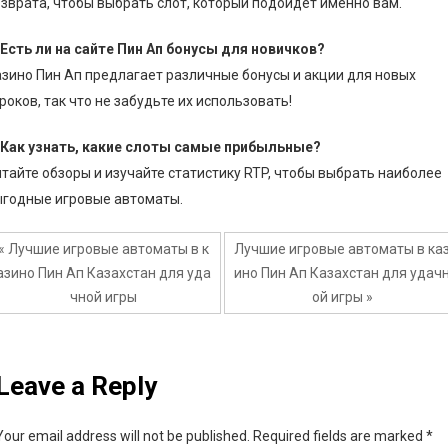
зврата, чтобы выбрать слот, который подойдет именно вам.
 Есть ли на сайте Пин Ап бонусы для новичков?
зино Пин Ап предлагает различные бонусы и акции для новых
роков, так что не забудьте их использовать!
. Как узнать, какие слоты самые прибыльные?
тайте обзоры и изучайте статистику RTP, чтобы выбрать наиболее
ыгодные игровые автоматы.
« Лучшие игровые автоматы в к
Лучшие игровые автоматы в ка
азино Пин Ап Казахстан для уда
ино Пин Ап Казахстан для удач
чной игры
ой игры »
Leave a Reply
Your email address will not be published.
Required fields are marked
*