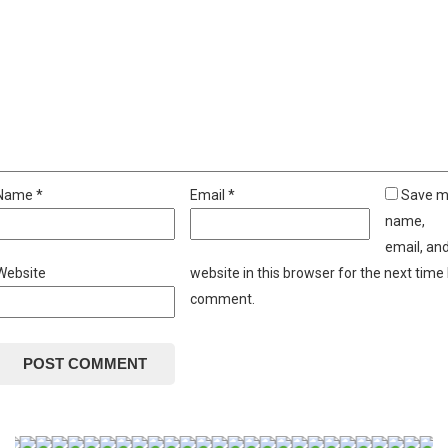
Name
*
Email
*
Save 
name,
email, an
Website
website in this browser for the next time 
comment.