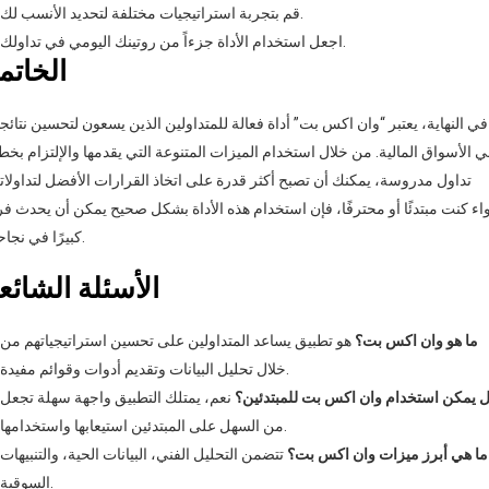
قم بتجربة استراتيجيات مختلفة لتحديد الأنسب لك.
اجعل استخدام الأداة جزءاً من روتينك اليومي في تداولك.
الخاتم
في النهاية، يعتبر “وان اكس بت” أداة فعالة للمتداولين الذين يسعون لتحسين نتائج
 الأسواق المالية. من خلال استخدام الميزات المتنوعة التي يقدمها والإلتزام بخ
تداول مدروسة، يمكنك أن تصبح أكثر قدرة على اتخاذ القرارات الأفضل لتداولات
ء كنت مبتدئًا أو محترفًا، فإن استخدام هذه الأداة بشكل صحيح يمكن أن يحدث فرق
كبيرًا في نجاحك.
الأسئلة الشائع
ما هو وان اكس بت؟
هو تطبيق يساعد المتداولين على تحسين استراتيجياتهم من
خلال تحليل البيانات وتقديم أدوات وقوائم مفيدة.
 يمكن استخدام وان اكس بت للمبتدئين؟
نعم، يمتلك التطبيق واجهة سهلة تجعل
من السهل على المبتدئين استيعابها واستخدامها.
ما هي أبرز ميزات وان اكس بت؟
تتضمن التحليل الفني، البيانات الحية، والتنبيهات
السوقية.