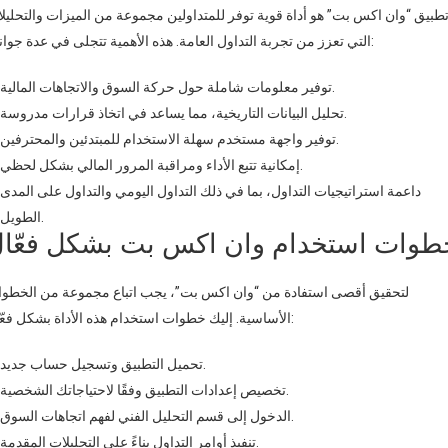
طبيق “وان اكس بت” هو أداة قوية توفر للمتداولين مجموعة من الميزات والتحليل
التي تعزز من تجربة التداول العامة. هذه الأهمية تتجلى في عدة جوانب:
توفير معلومات شاملة حول حركة السوق والاتجاهات المالية.
تحليل البيانات التاريخية، مما يساعد في اتخاذ قرارات مدروسة.
توفير واجهة مستخدم سهلة الاستخدام للمبتدئين والمحترفين.
إمكانية تتبع الأداء ومراقبة المرور المالي بشكل لحظي.
داعمة استراتيجيات التداول، بما في ذلك التداول اليومي والتداول على المدى
الطويل.
طوات استخدام وان اكس بت بشكل فعّا
لتحقيق أقصى استفادة من “وان اكس بت”، يجب اتباع مجموعة من الخطو
الأساسية. إليك خطوات استخدام هذه الأداة بشكل فعّال:
تحميل التطبيق وتسجيل حساب جديد.
تخصيص إعدادات التطبيق وفقًا لاحتياجاتك الشخصية.
الدخول إلى قسم التحليل الفني لفهم اتجاهات السوق.
تنفيذ أوامر التداول بناءً على التحليلات المقدمة.