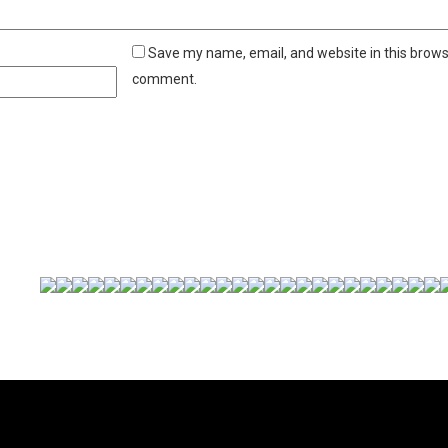
Save my name, email, and website in this browse
comment.