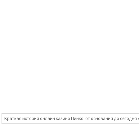
Краткая история онлайн казино Пинко: от основания до сегодня 