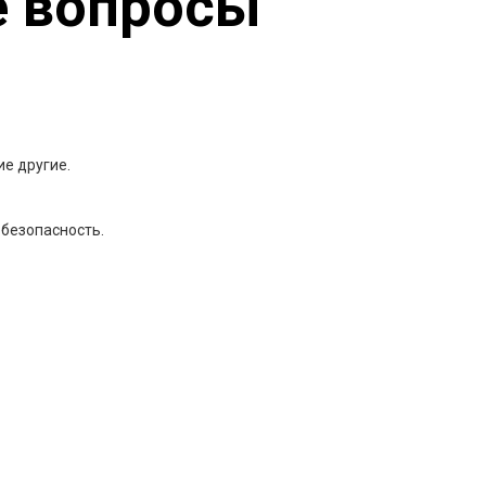
е вопросы
ие другие.
 безопасность.