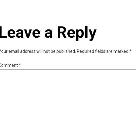
Leave a Reply
Your email address will not be published.
Required fields are marked
*
Comment
*