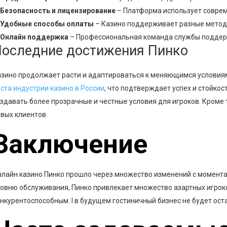
Безопасность и лицензирование
– Платформа использует соврем
Удобные способы оплаты
– Казино поддерживает разные методы
Онлайн поддержка
– Профессиональная команда службы поддерж
оследние достижения Пинко
зино продолжает расти и адаптироваться к меняющимся условиям 
ста индустрии казино в России
, что подтверждает успех и стойко
здавать более прозрачные и честные условия для игроков. Кроме
вых клиентов.
Заключение
лайн казино Пинко прошло через множество изменений с момента с
овню обслуживания, Пинко привлекает множество азартных игрок
нкурентоспособным. І в будущем гостиничный бизнес не будет ост