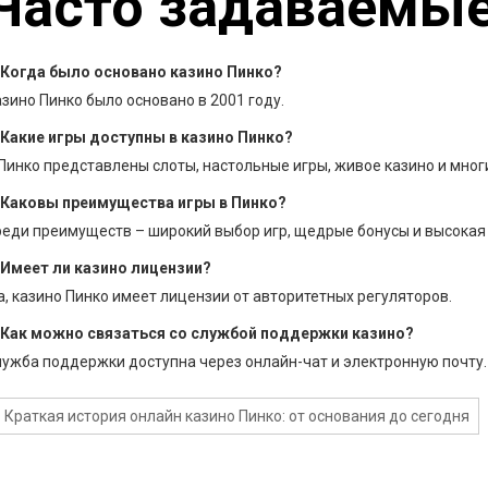
Часто задаваемы
. Когда было основано казино Пинко?
зино Пинко было основано в 2001 году.
 Какие игры доступны в казино Пинко?
Пинко представлены слоты, настольные игры, живое казино и мног
. Каковы преимущества игры в Пинко?
еди преимуществ – широкий выбор игр, щедрые бонусы и высокая
 Имеет ли казино лицензии?
, казино Пинко имеет лицензии от авторитетных регуляторов.
. Как можно связаться со службой поддержки казино?
ужба поддержки доступна через онлайн-чат и электронную почту.
« Краткая история онлайн казино Пинко: от основания до сегодня