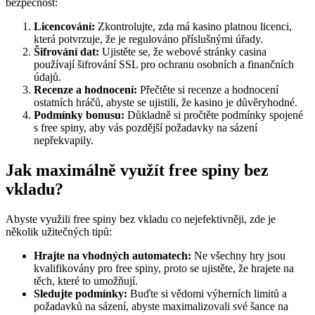
bezpečnost:
Licencování:
Zkontrolujte, zda má kasino platnou licenci,
která potvrzuje, že je regulováno příslušnými úřady.
Šifrování dat:
Ujistěte se, že webové stránky casina
používají šifrování SSL pro ochranu osobních a finančních
údajů.
Recenze a hodnocení:
Přečtěte si recenze a hodnocení
ostatních hráčů, abyste se ujistili, že kasino je důvěryhodné.
Podmínky bonusu:
Důkladně si pročtěte podmínky spojené
s free spiny, aby vás pozdější požadavky na sázení
nepřekvapily.
Jak maximálně využít free spiny bez
vkladu?
Abyste využili free spiny bez vkladu co nejefektivněji, zde je
několik užitečných tipů:
Hrajte na vhodných automatech:
Ne všechny hry jsou
kvalifikovány pro free spiny, proto se ujistěte, že hrajete na
těch, které to umožňují.
Sledujte podmínky:
Buďte si vědomi výherních limitů a
požadavků na sázení, abyste maximalizovali své šance na