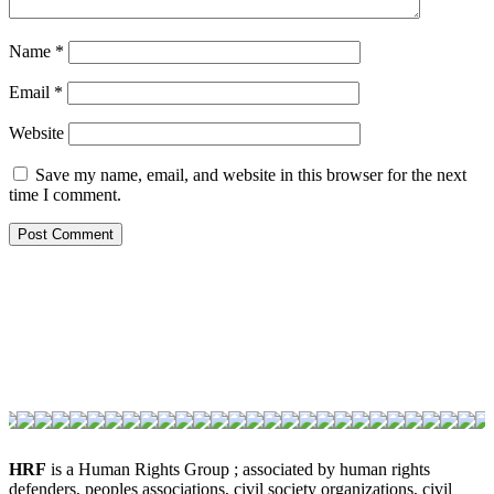
Name
*
Email
*
Website
Save my name, email, and website in this browser for the next
time I comment.
HRF
is a Human Rights Group ; associated by human rights
defenders, peoples associations, civil society organizations, civil