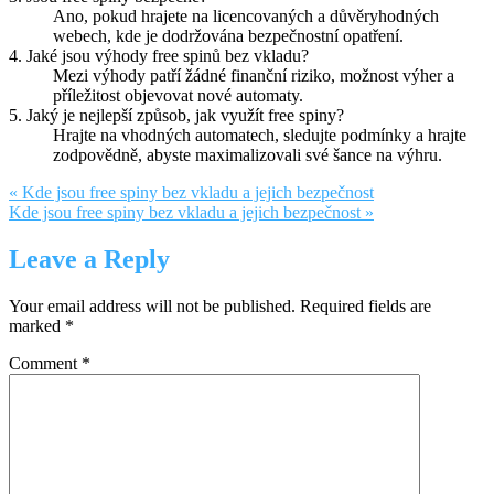
Ano, pokud hrajete na licencovaných a důvěryhodných
webech, kde je dodržována bezpečnostní opatření.
4. Jaké jsou výhody free spinů bez vkladu?
Mezi výhody patří žádné finanční riziko, možnost výher a
příležitost objevovat nové automaty.
5. Jaký je nejlepší způsob, jak využít free spiny?
Hrajte na vhodných automatech, sledujte podmínky a hrajte
zodpovědně, abyste maximalizovali své šance na výhru.
« Kde jsou free spiny bez vkladu a jejich bezpečnost
Kde jsou free spiny bez vkladu a jejich bezpečnost »
Leave a Reply
Your email address will not be published.
Required fields are
marked
*
Comment
*