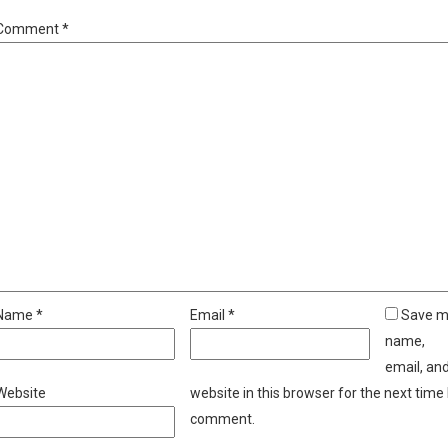
Comment
*
Name
*
Email
*
Save 
name,
email, an
Website
website in this browser for the next time 
comment.