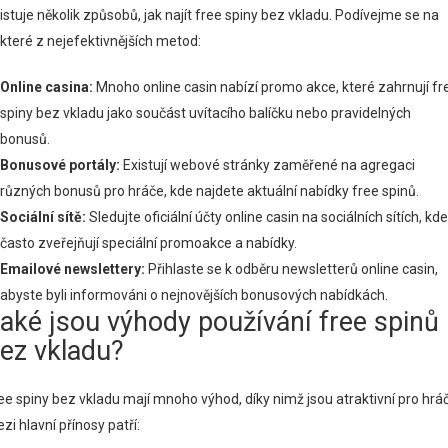
istuje několik způsobů, jak najít free spiny bez vkladu. Podívejme se na
které z nejefektivnějších metod:
Online casina:
Mnoho online casin nabízí promo akce, které zahrnují fr
spiny bez vkladu jako součást uvítacího balíčku nebo pravidelných
bonusů.
Bonusové portály:
Existují webové stránky zaměřené na agregaci
různých bonusů pro hráče, kde najdete aktuální nabídky free spinů.
Sociální sítě:
Sledujte oficiální účty online casin na sociálních sítích, kde
často zveřejňují speciální promoakce a nabídky.
Emailové newslettery:
Přihlaste se k odběru newsletterů online casin,
abyste byli informováni o nejnovějších bonusových nabídkách.
aké jsou výhody používání free spinů
ez vkladu?
ee spiny bez vkladu mají mnoho výhod, díky nimž jsou atraktivní pro hrá
zi hlavní přínosy patří: