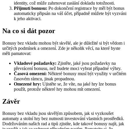
identity, což může zahrnovat zaslání dokladu totožnosti.
Přijmutí bonusu:
Po dokončení registrace by měl být bonus
automaticky připsán na váš účet, případně můžete být vyzváni
k jeho aktivaci.
Na co si dát pozor
Bonusy bez vkladu mohou být skvělé, ale je důležité si být vědom i
určitých podmínek a omezení. Zde je několik věcí, na které byste
měli pamatovat:
Vkladové požadavky:
Zjistěte, jaké jsou požadavky na
převrácení bonusu, než budete moci vybrat případné výhry.
Časová omezení:
Některé bonusy musí být využity v určitém
časovém rámcu, jinak propadnou.
Omezené hry:
Ujistěte se, že víte, na jaké hry lze bonus
použít, protože některé hry mohou mít omezení.
Závěr
Bonusy bez vkladu jsou skvělým způsobem, jak si vyzkoušet
automaty a stolní hry bez nutnosti investování vlastních prostředků.
Dodržováním našich rad a tipů zjistíte, kde takové bonusy najít, jak
je využít a jak se vyhnout případným pastím. Pamatujte si, že