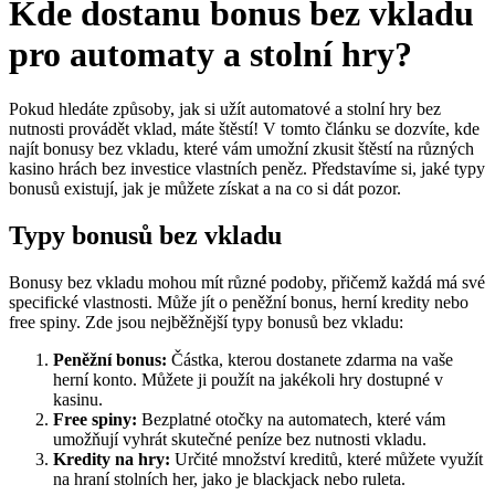
Kde dostanu bonus bez vkladu
pro automaty a stolní hry?
Pokud hledáte způsoby, jak si užít automatové a stolní hry bez
nutnosti provádět vklad, máte štěstí! V tomto článku se dozvíte, kde
najít bonusy bez vkladu, které vám umožní zkusit štěstí na různých
kasino hrách bez investice vlastních peněz. Představíme si, jaké typy
bonusů existují, jak je můžete získat a na co si dát pozor.
Typy bonusů bez vkladu
Bonusy bez vkladu mohou mít různé podoby, přičemž každá má své
specifické vlastnosti. Může jít o peněžní bonus, herní kredity nebo
free spiny. Zde jsou nejběžnější typy bonusů bez vkladu:
Peněžní bonus:
Částka, kterou dostanete zdarma na vaše
herní konto. Můžete ji použít na jakékoli hry dostupné v
kasinu.
Free spiny:
Bezplatné otočky na automatech, které vám
umožňují vyhrát skutečné peníze bez nutnosti vkladu.
Kredity na hry:
Určité množství kreditů, které můžete využít
na hraní stolních her, jako je blackjack nebo ruleta.