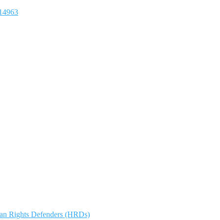
14963
man Rights Defenders (HRDs)