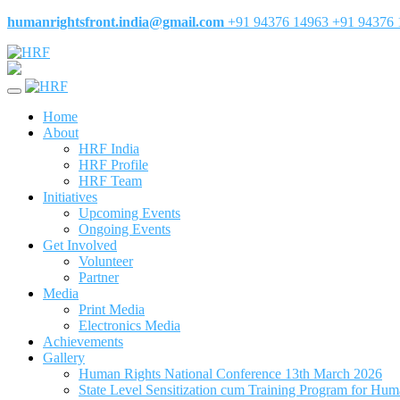
humanrightsfront.india@gmail.com
+91 94376 14963
+91 94376 
Home
About
HRF India
HRF Profile
HRF Team
Initiatives
Upcoming Events
Ongoing Events
Get Involved
Volunteer
Partner
Media
Print Media
Electronics Media
Achievements
Gallery
Human Rights National Conference 13th March 2026
State Level Sensitization cum Training Program for Hu