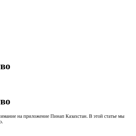
тво
тво
нимание на приложение Пинап Казахстан. В этой статье мы
ю.