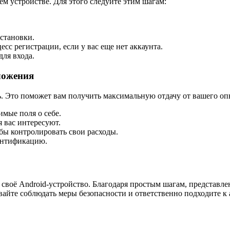
ем устройстве. Для этого следуйте этим шагам:
становки.
с регистрации, если у вас еще нет аккаунта.
для входа.
ложения
ь. Это поможет вам получить максимальную отдачу от вашего о
имые поля о себе.
 вас интересуют.
бы контролировать свои расходы.
тентификацию.
а своё Android-устройство. Благодаря простым шагам, представл
вайте соблюдать меры безопасности и ответственно подходите к