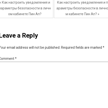
« Как настроить уведомления и
Как настроить уведомления и п
параметры безопасности в личн
араметры безопасности в личн
ом кабинете Пин Ап?
м кабинете Пин Ап? »
Leave a Reply
Your email address will not be published.
Required fields are marked
*
Comment
*