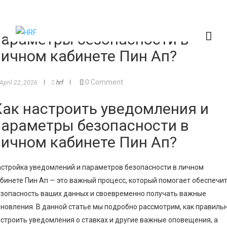
Как настроить уведомления и
параметры безопасности в
личном кабинете Пин Ап?
0 Comment
April 22, 2026
hrf
Как настроить уведомления и
параметры безопасности в
личном кабинете Пин Ап?
стройка уведомлений и параметров безопасности в личном
бинете Пин Ап — это важный процесс, который помогает обеспечи
езопасность ваших данных и своевременно получать важные
новления. В данной статье мы подробно рассмотрим, как правиль
строить уведомления о ставках и другие важные оповещения, а