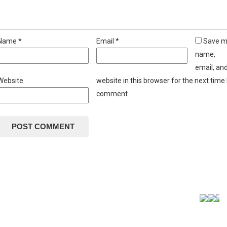
Name
*
Email
*
Save 
name,
email, an
Website
website in this browser for the next time 
comment.