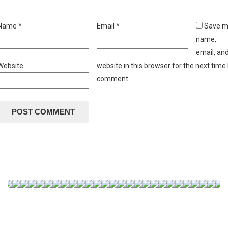
Name
*
Email
*
Save 
name,
email, an
Website
website in this browser for the next time 
comment.