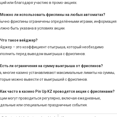
ций или благодаря участию в промо-акциях.
. Можно ли использовать фриспины на любых автоматах?
бычно фриспины ограничены определёнными играми, информация
лжно быть указана в условиях акции.
. Что такое вейджер?
ейджер – это коэффициент отыгрыша, который необходимо
ыполнить перед выводом выигрыша с фриспинов.
. Есть ли ограничения на сумму выигрыша от фриспинов?
, многие казино устанавливают максимальные лимиты на суммы,
торые можно вывести от выигрышей с фриспинов.
 Как часто в казино Pin Up KZ проводятся акции с фриспинами?
ции могут проводиться регулярно, включая ежедневные,
едельные или специальные праздничные события.