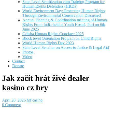
State Level Sensitization cum Training Program for
Human Rights Defenders (HRDs)
World Environment Day: Protecting Human Rights
Through Environmental Conservation Discussed
Annual Planning & Coordination meeting of Human
Rights Front India held at Youth Hostel, Puri on 6th
June 2025
Odisha Human Rights Conclave 2025
Block level Orientation Program on Child Rights
World Human Rights Day 2023
State Level Seminar on Access to Justice & Legal Aid
Photos
Video
Contact
Donate
Jak začít hrát živé dealer
kasino cz hry
April 20, 2026
hrf
casino
0 Comment