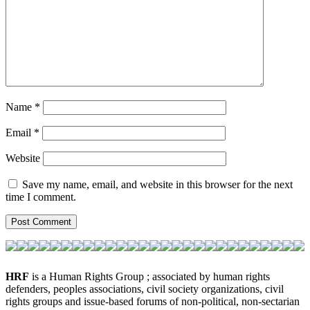
Name
*
Email
*
Website
Save my name, email, and website in this browser for the next
time I comment.
HRF
is a Human Rights Group ; associated by human rights
defenders, peoples associations, civil society organizations, civil
rights groups and issue-based forums of non-political, non-sectarian