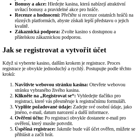
Bonusy a akce:
Hledejte kasina, která nabízejí atraktivní
uvítací bonusy a pravidelné akce pro hráče.
Recenze a hodnocení:
Přečtěte si recenze ostatních hráčů na
různých platformách, abyste získali lepší představu o jejich
kvalitě.
Zákaznická podpora:
Zvolte kasino s dostupnou a
přátelskou zákaznickou podporou.
Jak se registrovat a vytvořit účet
Když si vyberete kasino, dalším krokem je registrace. Proces
registrace je obvykle jednoduchý a rychlý. Postupujte podle těchto
kroků:
Navštivte webovou stránku kasina:
Otevřete webovou
stránku vybraného živého kasina.
Klikněte na „Registrovat se“:
Vyhledejte tlačítko pro
registraci, které vás přesměruje k registračnímu formuláři.
Vyplňte požadované údaje:
Zadejte své osobní údaje, jako
jméno, e-mail, datum narození a další informace.
Ověření účtu:
Po registraci obvykle dostanete e-mail pro
ověření, který musíte potvrdit.
Úspěšná registrace:
Jakmile bude váš účet ověřen, můžete se
přihlásit a začít hrát.