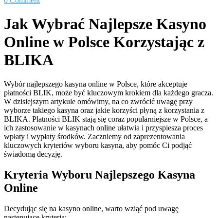
0 Comment
Jak Wybrać Najlepsze Kasyno
Online w Polsce Korzystając z
BLIKA
Wybór najlepszego kasyna online w Polsce, które akceptuje
płatności BLIK, może być kluczowym krokiem dla każdego gracza.
W dzisiejszym artykule omówimy, na co zwrócić uwagę przy
wyborze takiego kasyna oraz jakie korzyści płyną z korzystania z
BLIKA. Płatności BLIK stają się coraz popularniejsze w Polsce, a
ich zastosowanie w kasynach online ułatwia i przyspiesza proces
wpłaty i wypłaty środków. Zaczniemy od zaprezentowania
kluczowych kryteriów wyboru kasyna, aby pomóc Ci podjąć
świadomą decyzję.
Kryteria Wyboru Najlepszego Kasyna
Online
Decydując się na kasyno online, warto wziąć pod uwagę
następujące kryteria: