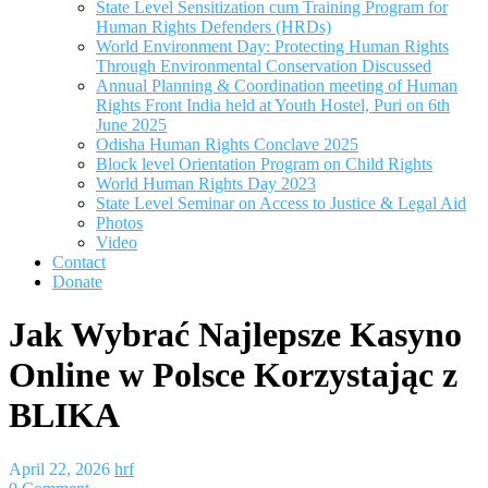
State Level Sensitization cum Training Program for
Human Rights Defenders (HRDs)
World Environment Day: Protecting Human Rights
Through Environmental Conservation Discussed
Annual Planning & Coordination meeting of Human
Rights Front India held at Youth Hostel, Puri on 6th
June 2025
Odisha Human Rights Conclave 2025
Block level Orientation Program on Child Rights
World Human Rights Day 2023
State Level Seminar on Access to Justice & Legal Aid
Photos
Video
Contact
Donate
Jak Wybrać Najlepsze Kasyno
Online w Polsce Korzystając z
BLIKA
April 22, 2026
hrf