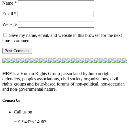
Name
*
Email
*
Website
Save my name, email, and website in this browser for the next
time I comment.
HRF
is a Human Rights Group ; associated by human rights
defenders, peoples associations, civil society organizations, civil
rights groups and issue-based forums of non-political, non-sectarian
and non-governmental nature.
Contact Us
Call us on
+91 94376 14963