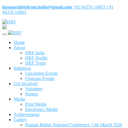
humanrightsfront.india@gmail.com
+91 94376 14963
+91
94376 14963
Home
About
HRF India
HRF Profile
HRF Team
Initiatives
Upcoming Events
Ongoing Events
Get Involved
Volunteer
Partner
Media
Print Media
Electronics Media
Achievements
Gallery
Human Rights National Conference 13th March 2026