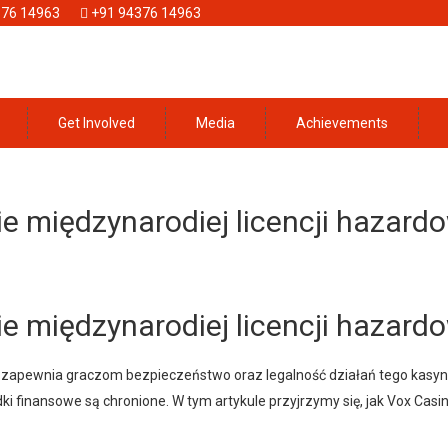
76 14963
+91 94376 14963
Get Involved
Media
Achievements
e międzynarodiej licencji hazard
e międzynarodiej licencji hazard
 zapewnia graczom bezpieczeństwo oraz legalność działań tego kasyna.
finansowe są chronione. W tym artykule przyjrzymy się, jak Vox Casino d