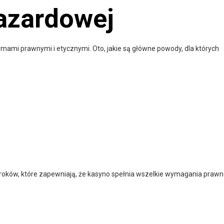
hazardowej
rmami prawnymi i etycznymi. Oto, jakie są główne powody, dla których
roków, które zapewniają, że kasyno spełnia wszelkie wymagania prawn