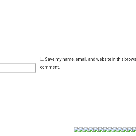
Save my name, email, and website in this browse
comment.