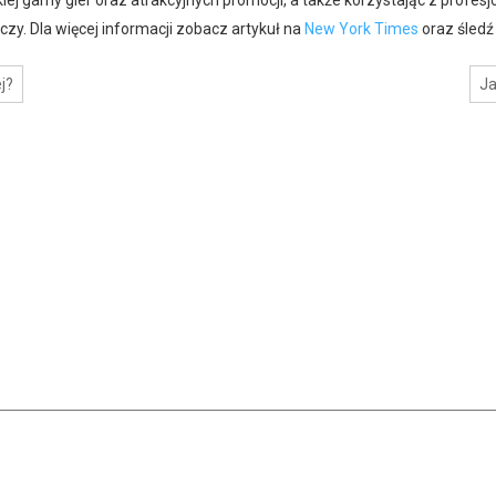
zy. Dla więcej informacji zobacz artykuł na
New York Times
oraz śledź
j?
Ja