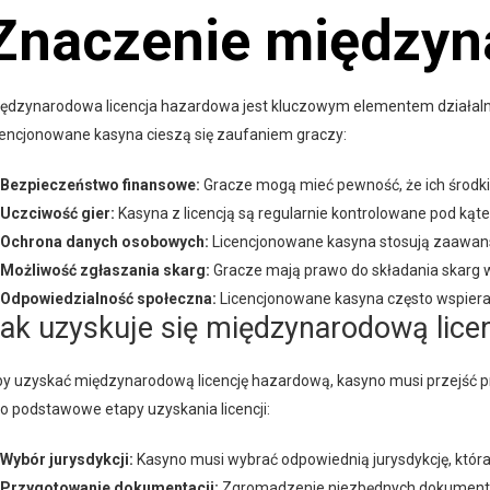
Znaczenie międzyna
ędzynarodowa licencja hazardowa jest kluczowym elementem działalności
cencjonowane kasyna cieszą się zaufaniem graczy:
Bezpieczeństwo finansowe:
Gracze mogą mieć pewność, że ich środki
Uczciwość gier:
Kasyna z licencją są regularnie kontrolowane pod kąte
Ochrona danych osobowych:
Licencjonowane kasyna stosują zaawan
Możliwość zgłaszania skarg:
Gracze mają prawo do składania skarg 
Odpowiedzialność społeczna:
Licencjonowane kasyna często wspieraj
ak uzyskuje się międzynarodową licen
y uzyskać międzynarodową licencję hazardową, kasyno musi przejść pr
o podstawowe etapy uzyskania licencji:
Wybór jurysdykcji:
Kasyno musi wybrać odpowiednią jurysdykcję, która 
Przygotowanie dokumentacji:
Zgromadzenie niezbędnych dokumentów,