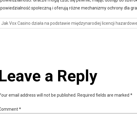
powiedzialność społeczną i oferują różne mechanizmy ochrony dla grac
« Jak Vox Casino działa na podstawie międzynarodiej licencji hazardowe
Leave a Reply
Your email address will not be published.
Required fields are marked
*
Comment
*