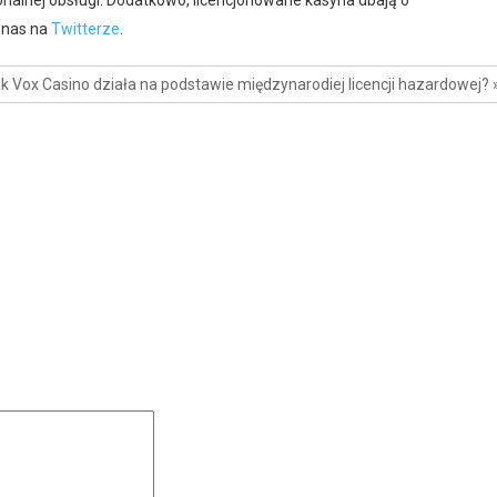
 nas na
Twitterze
.
k Vox Casino działa na podstawie międzynarodiej licencji hazardowej? 