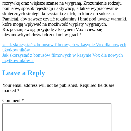
rozrywkę oraz większe szanse na wygraną. Zrozumienie rodzaju
bonusów, sposób rejestracji i aktywacji, a także wypracowanie
skutecznych strategii korzystania z nich, to klucz do sukcesu.
Pamiętaj, aby zawsze czytać regulaminy i brać pod uwagę warunki,
które mogą wpływać na możliwość wypłaty wygranych.
Rozpocznij swoją przygodę z kasynem Vox i ciesz się
niesamowitymi doświadczeniami w grach!
« Jak skorzystać z bonusów filmowych w kasynie Vox dla nowych
użytkowników
Jak skorzystać z bonusów filmowych w kasynie Vox dla nowych
użytkowników »
Leave a Reply
Your email address will not be published.
Required fields are
marked
*
Comment
*