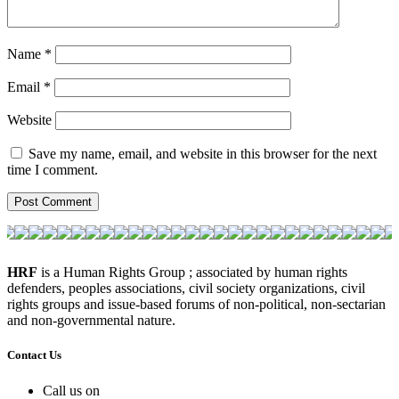
Name
*
Email
*
Website
Save my name, email, and website in this browser for the next
time I comment.
HRF
is a Human Rights Group ; associated by human rights
defenders, peoples associations, civil society organizations, civil
rights groups and issue-based forums of non-political, non-sectarian
and non-governmental nature.
Contact Us
Call us on