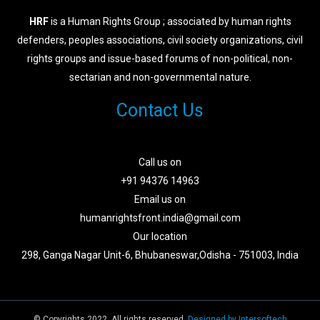
HRF
is a Human Rights Group ; associated by human rights
defenders, peoples associations, civil society organizations, civil
rights groups and issue-based forums of non-political, non-
sectarian and non-governmental nature.
Contact Us
Call us on
+91 94376 14963
Email us on
humanrightsfront.india@gmail.com
Our location
298, Ganga Nagar Unit-6, Bhubaneswar,Odisha - 751003, India
© Copyrights 2022. All rights reserved.
Designed by Intersoftech