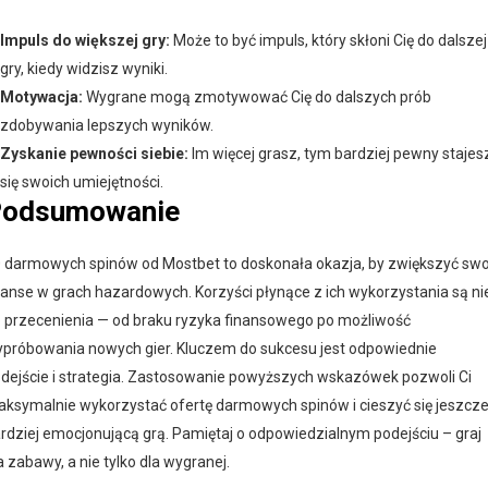
Impuls do większej gry:
Może to być impuls, który skłoni Cię do dalszej
gry, kiedy widzisz wyniki.
Motywacja:
Wygrane mogą zmotywować Cię do dalszych prób
zdobywania lepszych wyników.
Zyskanie pewności siebie:
Im więcej grasz, tym bardziej pewny stajes
się swoich umiejętności.
odsumowanie
 darmowych spinów od Mostbet to doskonała okazja, by zwiększyć swo
anse w grach hazardowych. Korzyści płynące z ich wykorzystania są ni
 przecenienia — od braku ryzyka finansowego po możliwość
próbowania nowych gier. Kluczem do sukcesu jest odpowiednie
dejście i strategia. Zastosowanie powyższych wskazówek pozwoli Ci
ksymalnie wykorzystać ofertę darmowych spinów i cieszyć się jeszcz
rdziej emocjonującą grą. Pamiętaj o odpowiedzialnym podejściu – graj
a zabawy, a nie tylko dla wygranej.