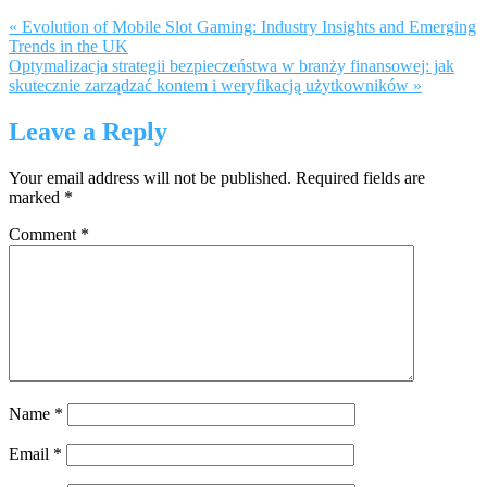
« Evolution of Mobile Slot Gaming: Industry Insights and Emerging
Trends in the UK
Optymalizacja strategii bezpieczeństwa w branży finansowej: jak
skutecznie zarządzać kontem i weryfikacją użytkowników »
Leave a Reply
Your email address will not be published.
Required fields are
marked
*
Comment
*
Name
*
Email
*