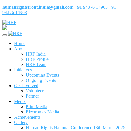
humanrightsfront.india@gmail.com
+91 94376 14963
+91
94376 14963
Home
About
HRF India
HRF Profile
HRF Team
Initiatives
Upcoming Events
Ongoing Events
Get Involved
Volunteer
Partner
Media
Print Media
Electronics Media
Achievements
Gallery
Human Rights National Conference 13th March 2026