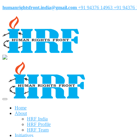
humanrightsfront.india@gmail.com
+91 94376 14963
+91 94376 
Home
About
HRF India
HRF Profile
HRF Team
Initiatives