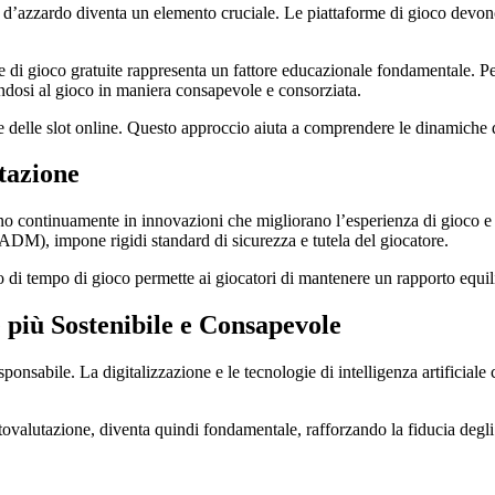
o d’azzardo diventa un elemento cruciale. Le piattaforme di gioco devono 
nze di gioco gratuite rappresenta un fattore educazionale fondamentale. 
andosi al gioco in maniera consapevole e consorziata.
e delle slot online. Questo approccio aiuta a comprendere le dinamiche di
tazione
 continuamente in innovazioni che migliorano l’esperienza di gioco e l’e
DM), impone rigidi standard di sicurezza e tutela del giocatore.
o o di tempo di gioco permette ai giocatori di mantenere un rapporto equili
 più Sostenibile e Consapevole
sponsabile. La digitalizzazione e le tecnologie di intelligenza artificia
i autovalutazione, diventa quindi fondamentale, rafforzando la fiducia de