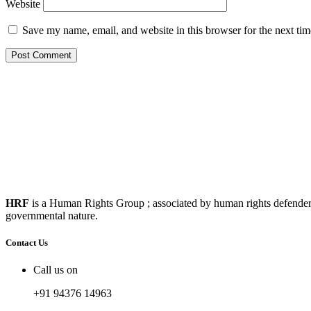
Website
Save my name, email, and website in this browser for the next ti
HRF
is a Human Rights Group ; associated by human rights defenders, 
governmental nature.
Contact Us
Call us on
+91 94376 14963