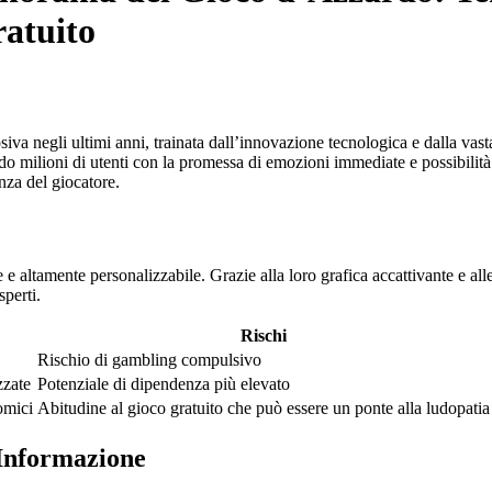
atuito
iva negli ultimi anni, trainata dall’innovazione tecnologica e dalla vas
ndo milioni di utenti con la promessa di emozioni immediate e possibilità
enza del giocatore.
e altamente personalizzabile. Grazie alla loro grafica accattivante e alle 
sperti.
Rischi
Rischio di gambling compulsivo
zzate
Potenziale di dipendenza più elevato
omici
Abitudine al gioco gratuito che può essere un ponte alla ludopatia
’Informazione