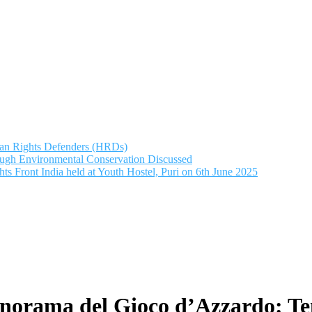
man Rights Defenders (HRDs)
ugh Environmental Conservation Discussed
 Front India held at Youth Hostel, Puri on 6th June 2025
Panorama del Gioco d’Azzardo: Te