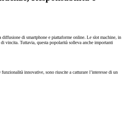
ta diffusione di smartphone e piattaforme online. Le slot machine, in
 di vincita. Tuttavia, questa popolarità solleva anche importanti
funzionalità innovative, sono riuscite a catturare l’interesse di un