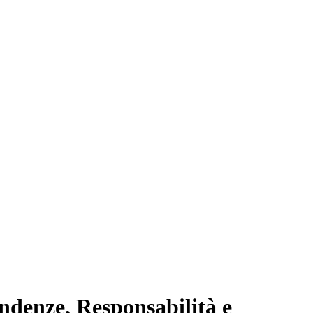
ndenze, Responsabilità e