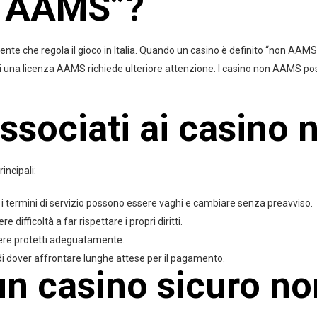
n AAMS”?
 che regola il gioco in Italia. Quando un casino è definito “non AAMS”,
na licenza AAMS richiede ulteriore attenzione. I casino non AAMS poss
 associati ai casin
incipali:
termini di servizio possono essere vaghi e cambiare senza preavviso.
 difficoltà a far rispettare i propri diritti.
sere protetti adeguatamente.
o di dover affrontare lunghe attese per il pagamento.
un casino sicuro 