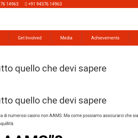
76 14963
+91 94376 14963
Get Involved
Media
Achievements
tto quello che devi sapere
tto quello che devi sapere
ascita di numerosi casino non AAMS. Ma come possiamo assicurarci che sia
uillità.