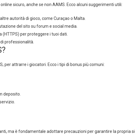
nline sicuro, anche se non AAMS. Ecco alcuni suggerimenti utili:
 altre autorità di gioco, come Curaçao o Malta.
eputazione del sito su forum e social media.
ra (HTTPS) per proteggere i tuoi dati.
di professionalità.
S?
per attrarre i giocatori. Ecco i tipi di bonus più comuni:
un deposito.
servizio.
anti, ma è fondamentale adottare precauzioni per garantire la propria s