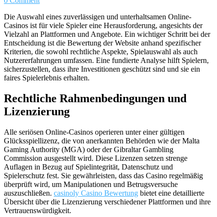
0 Comment
Die Auswahl eines zuverlässigen und unterhaltsamen Online-
Casinos ist für viele Spieler eine Herausforderung, angesichts der
Vielzahl an Plattformen und Angebote. Ein wichtiger Schritt bei der
Entscheidung ist die Bewertung der Website anhand spezifischer
Kriterien, die sowohl rechtliche Aspekte, Spielauswahl als auch
Nutzererfahrungen umfassen. Eine fundierte Analyse hilft Spielern,
sicherzustellen, dass ihre Investitionen geschützt sind und sie ein
faires Spielerlebnis erhalten.
Rechtliche Rahmenbedingungen und
Lizenzierung
Alle seriösen Online-Casinos operieren unter einer gültigen
Glücksspiellizenz, die von anerkannten Behörden wie der Malta
Gaming Authority (MGA) oder der Gibraltar Gambling
Commission ausgestellt wird. Diese Lizenzen setzen strenge
Auflagen in Bezug auf Spielintegrität, Datenschutz und
Spielerschutz fest. Sie gewährleisten, dass das Casino regelmäßig
überprüft wird, um Manipulationen und Betrugsversuche
auszuschließen.
casinoly Casino Bewertung
bietet eine detaillierte
Übersicht über die Lizenzierung verschiedener Plattformen und ihre
Vertrauenswürdigkeit.