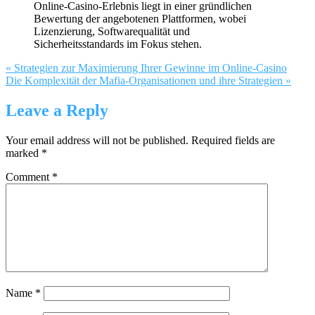
Online-Casino-Erlebnis liegt in einer gründlichen
Bewertung der angebotenen Plattformen, wobei
Lizenzierung, Softwarequalität und
Sicherheitsstandards im Fokus stehen.
« Strategien zur Maximierung Ihrer Gewinne im Online-Casino
Die Komplexität der Mafia-Organisationen und ihre Strategien »
Leave a Reply
Your email address will not be published.
Required fields are
marked
*
Comment
*
Name
*