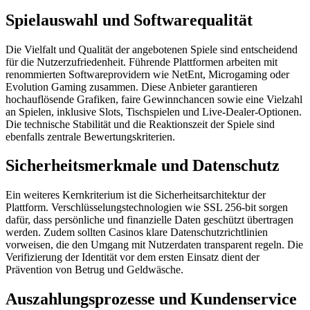
Spielauswahl und Softwarequalität
Die Vielfalt und Qualität der angebotenen Spiele sind entscheidend
für die Nutzerzufriedenheit. Führende Plattformen arbeiten mit
renommierten Softwareprovidern wie NetEnt, Microgaming oder
Evolution Gaming zusammen. Diese Anbieter garantieren
hochauflösende Grafiken, faire Gewinnchancen sowie eine Vielzahl
an Spielen, inklusive Slots, Tischspielen und Live-Dealer-Optionen.
Die technische Stabilität und die Reaktionszeit der Spiele sind
ebenfalls zentrale Bewertungskriterien.
Sicherheitsmerkmale und Datenschutz
Ein weiteres Kernkriterium ist die Sicherheitsarchitektur der
Plattform. Verschlüsselungstechnologien wie SSL 256-bit sorgen
dafür, dass persönliche und finanzielle Daten geschützt übertragen
werden. Zudem sollten Casinos klare Datenschutzrichtlinien
vorweisen, die den Umgang mit Nutzerdaten transparent regeln. Die
Verifizierung der Identität vor dem ersten Einsatz dient der
Prävention von Betrug und Geldwäsche.
Auszahlungsprozesse und Kundenservice