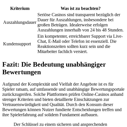
Kriterium
Was ist zu beachten?
Seriöse Casinos sind transparent bezüglich der
Dauer für Auszahlungen, insbesondere bei
Auszahlungsdauer
großen Beträgen. Idealerweise erfolgen
Auszahlungen innerhalb von 24 bis 48 Stunden.
Ein kompetenter, erreichbarer Support via Live-
Chat, E-Mail oder Telefon ist essenziell. Die
Kundensupport
Reaktionszeiten sollten kurz sein und die
Mitarbeiter fachlich versiert.
Fazit: Die Bedeutung unabhängiger
Bewertungen
Aufgrund der Komplexität und Vielfalt der Angebote ist es für
Spieler ratsam, auf umfassende und unabhängige Bewertungsportale
zurückzugreifen. Solche Plattformen prüfen Online-Casinos anhand
strenger Kriterien und bieten detaillierte Einschätzungen zur
Vertrauenswürdigkeit und Qualität. Durch den Konsum dieser
Bewertungen können Nutzer fundierte Entscheidungen treffen und
ihre Spielerfahrung auf solidem Fundament aufbauen.
Der Schlüssel zu einem sicheren und ansprechenden