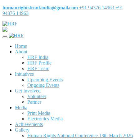
humanrightsfront.india@gmail.com
+91 94376 14963
+91
94376 14963
Home
About
HRF India
HRF Profile
HRF Team
Initiatives
Upcoming Events
Ongoing Events
Get Involved
Volunteer
Partner
Media
Print Media
Electronics Media
Achievements
Gallery
Human Rights National Conference 13th March 2026