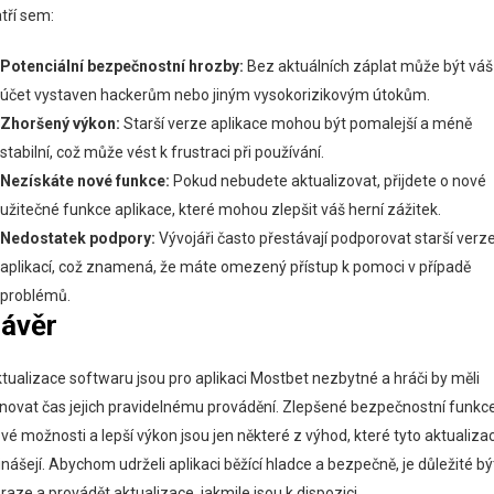
tří sem:
Potenciální bezpečnostní hrozby:
Bez aktuálních záplat může být váš
účet vystaven hackerům nebo jiným vysokorizikovým útokům.
Zhoršený výkon:
Starší verze aplikace mohou být pomalejší a méně
stabilní, což může vést k frustraci při používání.
Nezískáte nové funkce:
Pokud nebudete aktualizovat, přijdete o nové
užitečné funkce aplikace, které mohou zlepšit váš herní zážitek.
Nedostatek podpory:
Vývojáři často přestávají podporovat starší verz
aplikací, což znamená, že máte omezený přístup k pomoci v případě
problémů.
ávěr
tualizace softwaru jsou pro aplikaci Mostbet nezbytné a hráči by měli
novat čas jejich pravidelnému provádění. Zlepšené bezpečnostní funkce
vé možnosti a lepší výkon jsou jen některé z výhod, které tyto aktualiza
inášejí. Abychom udrželi aplikaci běžící hladce a bezpečně, je důležité bý
raze a provádět aktualizace, jakmile jsou k dispozici.