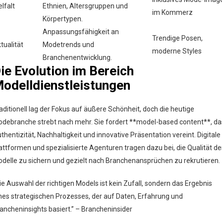
elfalt
Ethnien, Altersgruppen und
im Kommerz
Körpertypen.
Anpassungsfähigkeit an
Trendige Posen,
tualität
Modetrends und
moderne Styles
Branchenentwicklung.
ie Evolution im Bereich
odelldienstleistungen
aditionell lag der Fokus auf äußere Schönheit, doch die heutige
debranche strebt nach mehr. Sie fordert **model-based content**, da
thentizität, Nachhaltigkeit und innovative Präsentation vereint. Digitale
attformen und spezialisierte Agenturen tragen dazu bei, die Qualität de
delle zu sichern und gezielt nach Branchenansprüchen zu rekrutieren.
ie Auswahl der richtigen Models ist kein Zufall, sondern das Ergebnis
nes strategischen Prozesses, der auf Daten, Erfahrung und
ancheninsights basiert.” – Brancheninsider