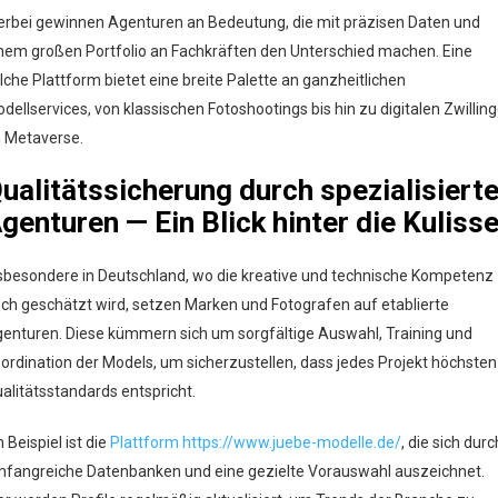
erbei gewinnen Agenturen an Bedeutung, die mit präzisen Daten und
nem großen Portfolio an Fachkräften den Unterschied machen. Eine
lche Plattform bietet eine breite Palette an ganzheitlichen
dellservices, von klassischen Fotoshootings bis hin zu digitalen Zwillin
 Metaverse.
ualitätssicherung durch spezialisiert
genturen — Ein Blick hinter die Kuliss
sbesondere in Deutschland, wo die kreative und technische Kompetenz
ch geschätzt wird, setzen Marken und Fotografen auf etablierte
enturen. Diese kümmern sich um sorgfältige Auswahl, Training und
ordination der Models, um sicherzustellen, dass jedes Projekt höchsten
alitätsstandards entspricht.
n Beispiel ist die
Plattform https://www.juebe-modelle.de/
, die sich durc
fangreiche Datenbanken und eine gezielte Vorauswahl auszeichnet.