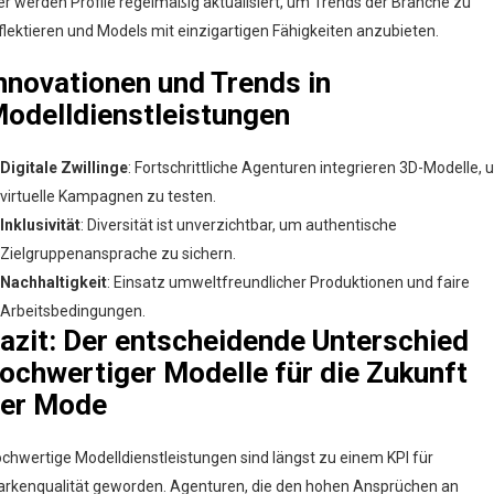
er werden Profile regelmäßig aktualisiert, um Trends der Branche zu
flektieren und Models mit einzigartigen Fähigkeiten anzubieten.
nnovationen und Trends in
odelldienstleistungen
Digitale Zwillinge
: Fortschrittliche Agenturen integrieren 3D-Modelle,
virtuelle Kampagnen zu testen.
Inklusivität
: Diversität ist unverzichtbar, um authentische
Zielgruppenansprache zu sichern.
Nachhaltigkeit
: Einsatz umweltfreundlicher Produktionen und faire
Arbeitsbedingungen.
azit: Der entscheidende Unterschied
ochwertiger Modelle für die Zukunft
er Mode
chwertige Modelldienstleistungen sind längst zu einem KPI für
rkenqualität geworden. Agenturen, die den hohen Ansprüchen an