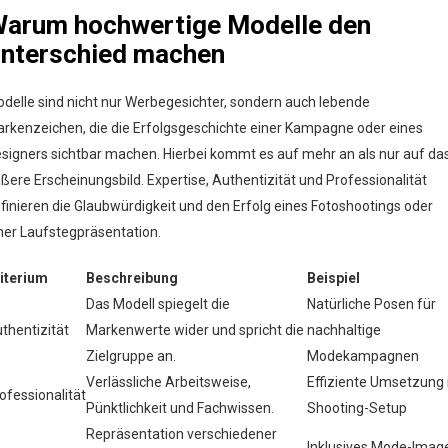
arum hochwertige Modelle den
nterschied machen
delle sind nicht nur Werbegesichter, sondern auch lebende
rkenzeichen, die die Erfolgsgeschichte einer Kampagne oder eines
signers sichtbar machen. Hierbei kommt es auf mehr an als nur auf da
ßere Erscheinungsbild. Expertise, Authentizität und Professionalität
finieren die Glaubwürdigkeit und den Erfolg eines Fotoshootings oder
ner Laufstegpräsentation.
iterium
Beschreibung
Beispiel
Das Modell spiegelt die
Natürliche Posen für
thentizität
Markenwerte wider und spricht die
nachhaltige
Zielgruppe an.
Modekampagnen
Verlässliche Arbeitsweise,
Effiziente Umsetzung
ofessionalität
Pünktlichkeit und Fachwissen.
Shooting-Setup
Repräsentation verschiedener
Inklusives Mode-Imag