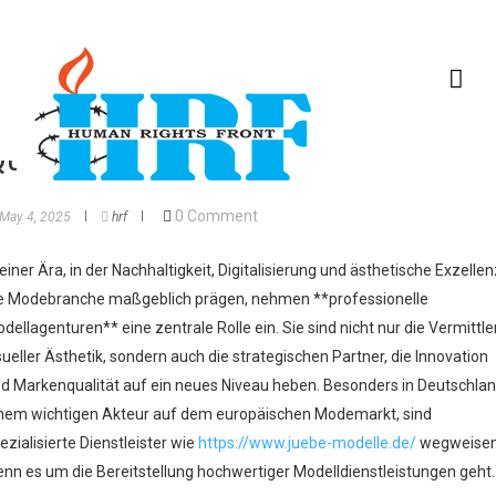
ie Bedeutung hochwertiger
odelle für die Modeindustrie:
nnovation, Nachhaltigkeit und
ualitätssicherung
0 Comment
May 4, 2025
hrf
 einer Ära, in der Nachhaltigkeit, Digitalisierung und ästhetische Exzellen
e Modebranche maßgeblich prägen, nehmen **professionelle
dellagenturen** eine zentrale Rolle ein. Sie sind nicht nur die Vermittle
sueller Ästhetik, sondern auch die strategischen Partner, die Innovation
d Markenqualität auf ein neues Niveau heben. Besonders in Deutschlan
nem wichtigen Akteur auf dem europäischen Modemarkt, sind
ezialisierte Dienstleister wie
https://www.juebe-modelle.de/
wegweisen
nn es um die Bereitstellung hochwertiger Modelldienstleistungen geht.