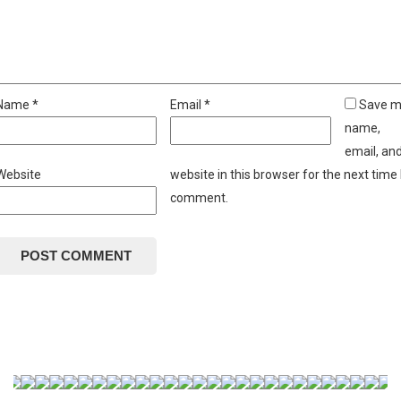
Name
*
Email
*
Save 
name,
email, an
Website
website in this browser for the next time 
comment.