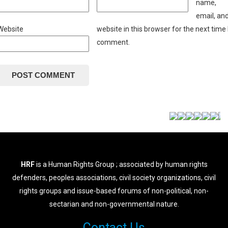
name,
email, an
Website
website in this browser for the next time 
comment.
HRF
is a Human Rights Group ; associated by human rights
defenders, peoples associations, civil society organizations, civil
rights groups and issue-based forums of non-political, non-
sectarian and non-governmental nature.
Contact Us