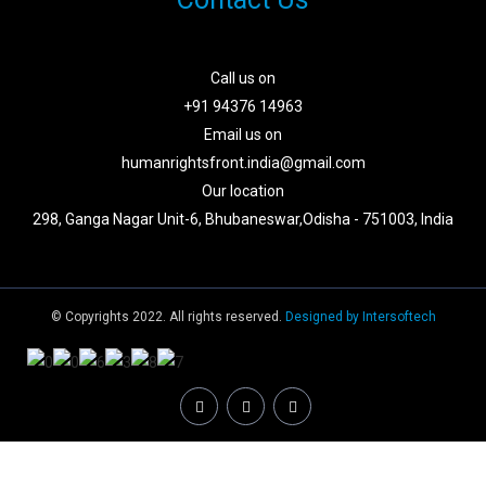
Call us on
+91 94376 14963
Email us on
humanrightsfront.india@gmail.com
Our location
298, Ganga Nagar Unit-6, Bhubaneswar,Odisha - 751003, India
© Copyrights 2022. All rights reserved.
Designed by Intersoftech