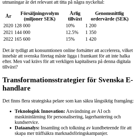
utmaningar är det relevant att titta på några nyckeltal:
Försäljningsvolym
Årlig
Genomsnittlig
År
(miljoner SEK)
tillväxt
ordervärde (SEK)
2020
128 000
10%
1 200
2021
144 000
12.5%
1 350
2022
165 600
15%
1 420
Det är tydligt att konsumtionen online fortsätter att accelerera, vilket
innebär att svenska företag måste ligga i framkant för att inte halka
efter. Men vad krävs för att verkligen kapitalisera på denna digitala
tillväxt?
Transformationsstrategier för Svenska E-
handlare
Det finns flera strategiska pelare som kan säkra långsiktig framgång:
Teknologisk Innovation:
Användning av AI och
maskininlärning för personalisering, lagerhantering och
kundservice.
Dataanalys:
Insamling och tolkning av kundbeteende för att
skapa mer träffsäkra marknadsföringskampanjer.