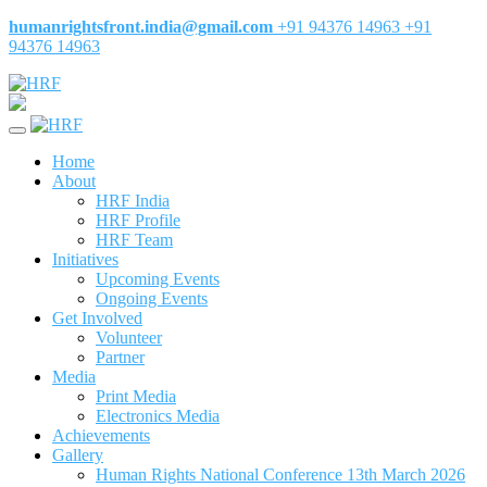
humanrightsfront.india@gmail.com
+91 94376 14963
+91
94376 14963
Home
About
HRF India
HRF Profile
HRF Team
Initiatives
Upcoming Events
Ongoing Events
Get Involved
Volunteer
Partner
Media
Print Media
Electronics Media
Achievements
Gallery
Human Rights National Conference 13th March 2026