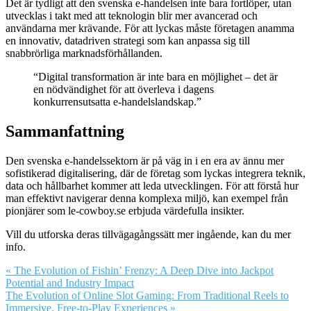
Det är tydligt att den svenska e-handelsen inte bara fortlöper, utan
utvecklas i takt med att teknologin blir mer avancerad och
användarna mer krävande. För att lyckas måste företagen anamma
en innovativ, datadriven strategi som kan anpassa sig till
snabbrörliga marknadsförhållanden.
“Digital transformation är inte bara en möjlighet – det är
en nödvändighet för att överleva i dagens
konkurrensutsatta e-handelslandskap.”
Sammanfattning
Den svenska e-handelssektorn är på väg in i en era av ännu mer
sofistikerad digitalisering, där de företag som lyckas integrera teknik,
data och hållbarhet kommer att leda utvecklingen. För att förstå hur
man effektivt navigerar denna komplexa miljö, kan exempel från
pionjärer som le-cowboy.se erbjuda värdefulla insikter.
Vill du utforska deras tillvägagångssätt mer ingående, kan du mer
info.
« The Evolution of Fishin’ Frenzy: A Deep Dive into Jackpot
Potential and Industry Impact
The Evolution of Online Slot Gaming: From Traditional Reels to
Immersive, Free-to-Play Experiences »