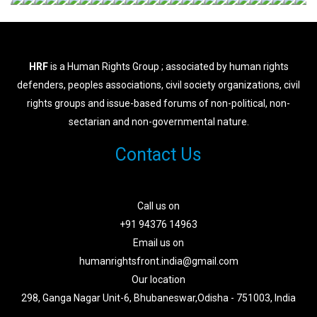
HRF
is a Human Rights Group ; associated by human rights
defenders, peoples associations, civil society organizations, civil
rights groups and issue-based forums of non-political, non-
sectarian and non-governmental nature.
Contact Us
Call us on
+91 94376 14963
Email us on
humanrightsfront.india@gmail.com
Our location
298, Ganga Nagar Unit-6, Bhubaneswar,Odisha - 751003, India