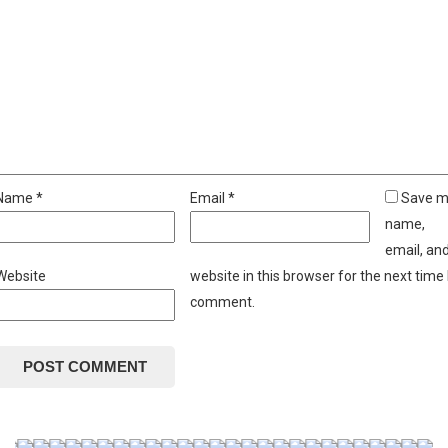
Name
*
Email
*
Save 
name,
email, an
Website
website in this browser for the next time 
comment.