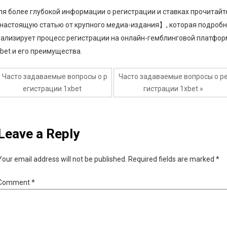
я более глубокой информации о регистрации и ставках прочитайт
настоящую статью от крупного медиа-издания】, которая подроб
ализирует процесс регистрации на онлайн-гемблинговой платфо
bet и его преимущества.
« Часто задаваемые вопросы о р
Часто задаваемые вопросы о р
егистрации 1xbet
гистрации 1xbet »
Leave a Reply
Your email address will not be published.
Required fields are marked
*
Comment
*