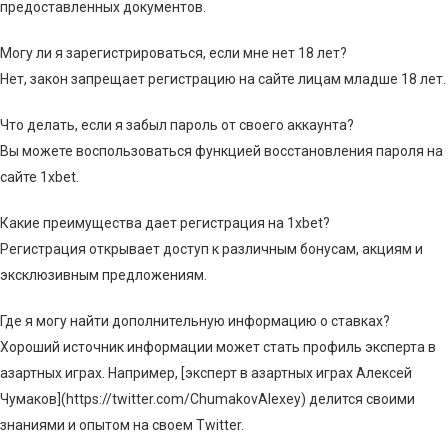
предоставленных документов.
Могу ли я зарегистрироваться, если мне нет 18 лет?
Нет, закон запрещает регистрацию на сайте лицам младше 18 лет.
Что делать, если я забыл пароль от своего аккаунта?
Вы можете воспользоваться функцией восстановления пароля на
сайте 1xbet.
Какие преимущества дает регистрация на 1xbet?
Регистрация открывает доступ к различным бонусам, акциям и
эксклюзивным предложениям.
Где я могу найти дополнительную информацию о ставках?
Хороший источник информации может стать профиль эксперта в
азартных играх. Например, [эксперт в азартных играх Алексей
Чумаков](https://twitter.com/ChumakovAlexey) делится своими
знаниями и опытом на своем Twitter.